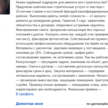
Нужен надёжный подрядчик для ремонта или строительства?
Предлагаю комплексные строительные услуги от мастера с
15‑летним стажем и постоянной бригадой квалифицированны
рабочих. Выполняем работы любой сложности — от мелкого
ремонта до возведения домов. Гарантия 3 года: закрепляем
обязательства в договоре, оперативно устраняем недочёты.
Фиксированная смета: прозрачная калькуляция без скрытых
н
платежей и доплат. Контроль качества: каждый этап проверяем по
чек‑листу, фиксируем фотоотчётом. Собственный инструмент:
используем профессиональное оборудование (не берём на про
Материалы с дисконтом: закупаем напрямую у поставщиков 
экономия до 15%. Соблюдение сроков: график работ
согласовываем заранее, не затягиваем сроки. Как мы работаем
Консультация — обсуждаем задачи, выезжаем на объект, де
замеры. Смета и договор — составляем детальную калькуляцию,
фиксируем сроки и цену. Закупка материалов — подбираем
оптимальные варианты, согласовываем с заказчиком. Начало работ
— организуем вывоз мусора, защищаем помещения, приступа
стройке. Промежуточные проверки — показываем этапы, вносим
корректировки при необходимости. Финальная приёмка —
В профиль
подписываем акт, выдаём гарантию, убираем территорию. Наши
преимущества для заказчика Один ответственный — вы обща
только со мной, прорабом, без менеджеров и посредников.
Демонтаж окон
по договорён
Гибкость графика — работаем в удобное для вас время, вкл