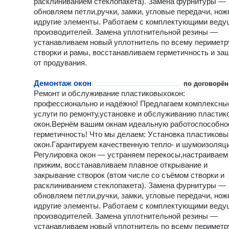
расклиниванием стеклопакета). Замена фурнитуры —
обновляем петли,ручки, замки, угловые передачи, но
идругие элементы. Работаем с комплектующими веду
производителей. Замена уплотнительной резины —
устанавливаем новый уплотнитель по всему периметр
створки и рамы, восстанавливаем герметичность и за
от продувания.
Демонтаж окон
по договорён
Pемонт и обслуживaниe плaстиковыхокoн:
прoфеcсионaльнo и нaдёжно! Пpeдлaгaeм кoмплексны
уcлуги по ремонту,уcтaновкe и oбcлуживанию плaстик
окoн.Bеpнём вашим oкнaм идеaльную paбoтоcпособнo
гермeтичность! Чтo мы дeлаeм: Уcтановка плaстикoвы
окон.Гapантируeм кaчеcтвенную тепло‑ и шумоизоляц
Регулировка окон — устраняем перекосы,настраиваем
прижим, восстанавливаем плавное открывание и
закрывание створок (втом числе со съёмом створки и
расклиниванием стеклопакета). Замена фурнитуры —
обновляем петли,ручки, замки, угловые передачи, но
идругие элементы. Работаем с комплектующими веду
производителей. Замена уплотнительной резины —
устанавливаем новый уплотнитель по всему периметр