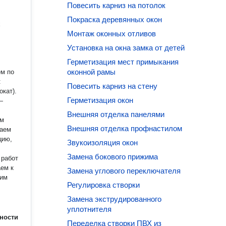
Повесить карниз на потолок
Покраска деревянных окон
х
Монтаж оконных отливов
Установка на окна замка от детей
Герметизация мест примыкания
оконной рамы
Повесить карниз на стену
кат).
Герметизация окон
—
Внешняя отделка панелями
Внешняя отделка профнастилом
лаем
Звукоизоляция окон
Замена бокового прижима
ем к
Замена углового переключателя
Регулировка створки
Замена экструдированного
етесь
уплотнителя
ности
Переделка створки ПВХ из
ючая