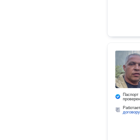
Паспорт
провере
Работае
договору