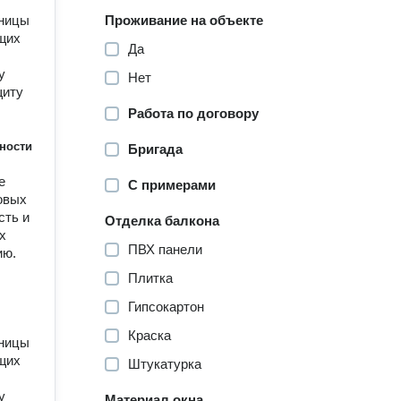
жницы
Проживание на объекте
щих
Да
у
Нет
щиту
Работа по договору
ности
Бригада
е
С примерами
oвых
cть и
Отделка балкона
х
ПВХ панели
ию.
Плитка
Гипсокартон
Краска
жницы
щих
Штукатурка
у
Материал окна