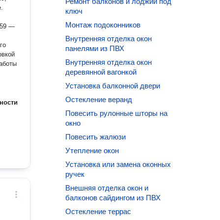
Ремонт балконов и лоджий под
.
ключ
Монтаж подоконников
Внутренняя отделка окон
го
панелями из ПВХ
Внутренняя отделка окон
работы
деревянной вагонкой
ами и
Установка балконной двери
ди
Остекление веранд
уг, а
ности
Повесить рулонные шторы на
окно
Повесить жалюзи
Утепление окон
Установка или замена оконных
ручек
Внешняя отделка окон и
балконов сайдингом из ПВХ
Остекление террас