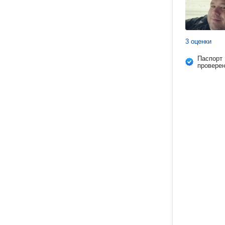
3 оценки
Паспорт
провере