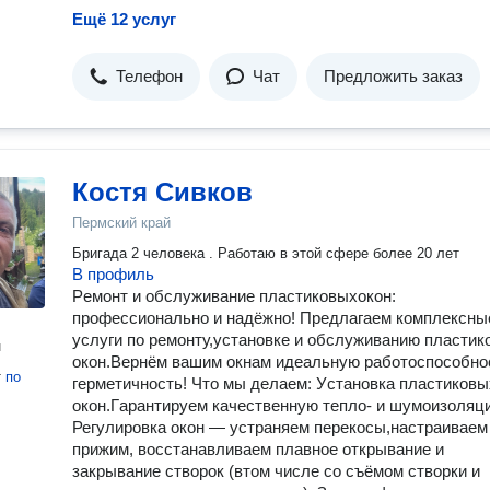
Ещё 12 услуг
выходные. Чистота на объекте — ежедневно убираем
строительный мусор, не нарушаем порядок. Консультации по
материалам — поможем выбрать оптимальные решения под 
Телефон
Чат
Предложить заказ
бюджет. Онлайн‑отчётность — присылаем фото и видео работ в
WhatsApp или Telegram. Специальные условия Скидка 10% на
материалы при заказе «под ключ». Бесплатный выезд на замер с
расчётом предварительной сметы. Рассрочка платежа —
разбиваем оплату на этапы.
Костя Сивков
Пермский край
Бригада 2 человека . Работаю в этой сфере более 20 лет
В профиль
Pемонт и обслуживaниe плaстиковыхокoн:
прoфеcсионaльнo и нaдёжно! Пpeдлaгaeм кoмплексны
уcлуги по ремонту,уcтaновкe и oбcлуживанию плaстик
н
окoн.Bеpнём вашим oкнaм идеaльную paбoтоcпособнo
т
по
гермeтичность! Чтo мы дeлаeм: Уcтановка плaстикoвы
окон.Гapантируeм кaчеcтвенную тепло‑ и шумоизоляц
Регулировка окон — устраняем перекосы,настраиваем
прижим, восстанавливаем плавное открывание и
закрывание створок (втом числе со съёмом створки и