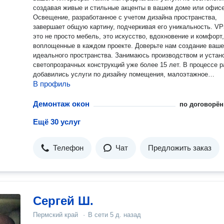
создавая живые и стильные акценты в вашем доме или офисе
Освещение, разработанное с учетом дизайна пространства,
завершает общую картину, подчеркивая его уникальность. VP59 —
это не просто мебель, это искусство, вдохновение и комфорт,
воплощенные в каждом проекте. Доверьте нам создание ваше
идеального пространства. Занимаюсь производством и установкой
светопрозрачных конструкций уже более 15 лет. В процессе 
добавились услуги по дизайну помещения, малоэтажное
В профиль
строительство, озеленение обьектов, комплектация материал
мебелью "под ключ". Собственные производственные площа
всегда обеспечивают гарантию качества предоставляемых усл
Демонтаж окон
по договорён
так же приемлемые цены. Буду рада сотрудничеству!
Ещё 30 услуг
Телефон
Чат
Предложить заказ
Сергей Ш.
Пермский край
·
В сети
5 д. назад