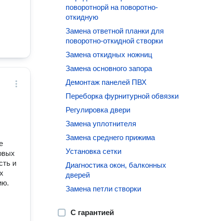
поворотнорй на поворотно-
откидную
ваш
Замена ответной планки для
поворотно-откидной створки
Замена откидных ножниц
Замена основного запора
Демонтаж панелей ПВХ
Переборка фурнитурной обвязки
Регулировка двери
Замена уплотнителя
Замена среднего прижима
е
Установка сетки
oвых
cть и
Диагностика окон, балконных
х
дверей
ию.
Замена петли створки
С гарантией