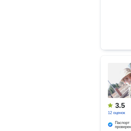
3.5
12 оценок
Паспорт
провере