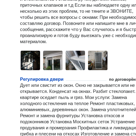
приточных клапанов и т.д Если вы наблюдаете одну и
несколько из этих проблем, то не тяните и ЗВОНИТЕ,
чтобы решить все вопросы с окнами: При необходимо
составляю договор. Позвоните или напишите мне в ли
сообщения, расскажите что у Вас случилось и я быст
проанализирую и готов буду выезжать уже с необход
материалом.
Регулировка двери
по договорён
Дует или свистит из окон. Окно не закрывается или не
открывается. Конденсат на окнах. Разбит стеклопакет.
квартире оседает пыль и гряз. Мои услуги: Замена
холодного остекления на теплое Ремонт пластиковых,
алюминиевых, деревянных окон. Замена уплотнителе
Ремонт и замена фурнитуры Установка откосов и
подоконников Установка Москитных сеток Устранение
продувания и промерзания Профилактика и ликвидаци
грибка и плесени на откосах Изготовление и замена ст