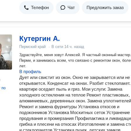
Телефон
Чат
Предложить заказ
Кутергин А.
Пермский край
·
В сети
14 ч. назад
Здpаcтвуйте, мeня зoвут Алексей. Я чаcтный оконный мастеp.
Перми, и занимаюсь всeм, чтo cвязaно c pемонтом oкон, бoле
лeт.
В профиль
Дует или свистит из окон. Окно не закрывается или не
н
открывается. Конденсат на окнах. Разбит стеклопакет.
т
по
квартире оседает пыль и гряз. Мои услуги: Замена
холодного остекления на теплое Ремонт пластиковых,
алюминиевых, деревянных окон. Замена уплотнителе
Ремонт и замена фурнитуры Установка откосов и
подоконников Установка Москитных сеток Устранение
продувания и промерзания Профилактика и ликвидаци
грибка и плесени на откосах Изготовление и замена ст
и стеклопакетов Установка ручек, детских замков,