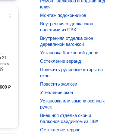
Ремонт балконов и лоджий под
ключ
Монтаж подоконников
Внутренняя отделка окон
панелями из ПВХ
Внутренняя отделка окон
деревянной вагонкой
,
Установка балконной двери
о 21
Остекление веранд
енные
 19
Повесить рулонные шторы на
окно
Повесить жалюзи
600 ₽
Утепление окон
Установка или замена оконных
ручек
Внешняя отделка окон и
балконов сайдингом из ПВХ
Остекление террас