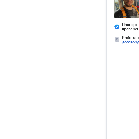
Паспорт
провере
Работае
договору