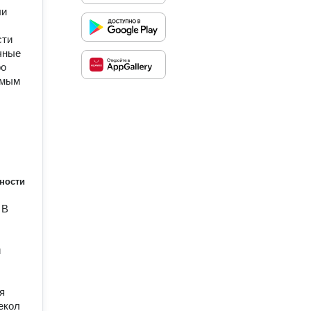
ли
сти
чные
ро
имым
ности
 В
й
я
екол