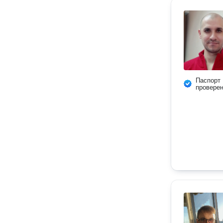
Паспорт
провере