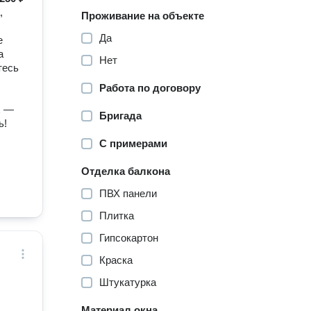
,
Проживание на объекте
Да
е
а
Нет
тесь
Работа по договору
х —
Бригада
ь!
С примерами
Отделка балкона
ПВХ панели
Плитка
Гипсокартон
Краска
Штукатурка
Материал окна