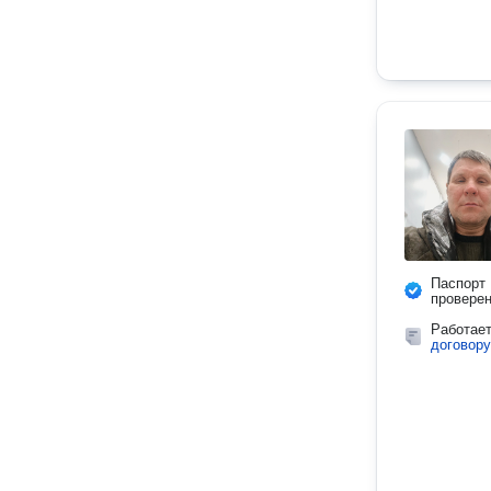
Паспорт
провере
Работае
договору