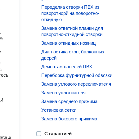
Переделка створки ПВХ из
.
поворотнорй на поворотно-
откидную
Замена ответной планки для
.
поворотно-откидной створки
чь.
Замена откидных ножниц
,
Диагностика окон, балконных
дверей
е
Демонтаж панелей ПВХ
а
тесь
Переборка фурнитурной обвязки
Замена углового переключателя
Замена уплотнителя
х —
ь!
Замена среднего прижима
Установка сетки
Замена бокового прижима
С гарантией
250 ₽