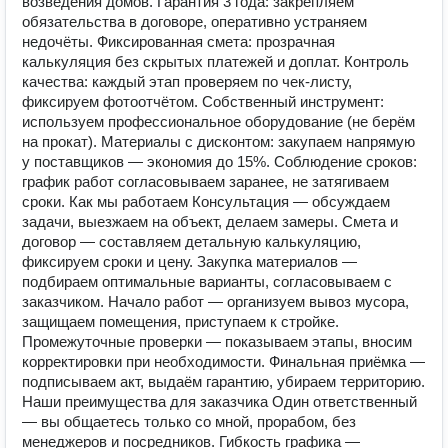
возведения домов. Гарантия 3 года: закрепляем
обязательства в договоре, оперативно устраняем
недочёты. Фиксированная смета: прозрачная
калькуляция без скрытых платежей и доплат. Контроль
качества: каждый этап проверяем по чек‑листу,
фиксируем фотоотчётом. Собственный инструмент:
используем профессиональное оборудование (не берём
на прокат). Материалы с дисконтом: закупаем напрямую
у поставщиков — экономия до 15%. Соблюдение сроков:
график работ согласовываем заранее, не затягиваем
сроки. Как мы работаем Консультация — обсуждаем
задачи, выезжаем на объект, делаем замеры. Смета и
договор — составляем детальную калькуляцию,
фиксируем сроки и цену. Закупка материалов —
подбираем оптимальные варианты, согласовываем с
заказчиком. Начало работ — организуем вывоз мусора,
защищаем помещения, приступаем к стройке.
Промежуточные проверки — показываем этапы, вносим
корректировки при необходимости. Финальная приёмка —
подписываем акт, выдаём гарантию, убираем территорию.
Наши преимущества для заказчика Один ответственный
— вы общаетесь только со мной, прорабом, без
менеджеров и посредников. Гибкость графика —