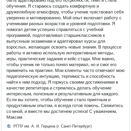
быть адаптировано под его потребности, темп и стиль
обучения. Я стараюсь создать комфортную и
дружелюбную атмосферу, чтобы ученик чувствовал себя
уверенно и мотивированно. Мой опыт включает работу с
учениками разных возрастов и уровней подготовки. Я
помогал детям успешно справляться с учебной
программой, подготавливал старшеклассников к
выпускным экзаменам и адаптировал курсы для
взрослых, желающих освоить новые знания. В процессе
работы я активно использую интерактивные методы,
игры, практические задания и кейс-стади. Мне важно,
чтобы ученик не только понял материал, но и смог его
применить на практике. Мои клиенты часто отмечают мою
педагогическую интуицию, терпимость и способность
найти к ним подход. Я горжусь своими достижениями в
качестве репетитора и стремлюсь делать обучение
интересным, полезным и результативным для каждого.
Если вы хотите, чтобы обучение стало приятным и
продуктивным опытом, я всегда готов помочь. Свяжитесь
со мной, и вместе мы достигнем успеха! С уважением,
Максим
РГПУ им. А. И. Герцена (г. Санкт-Петербург)