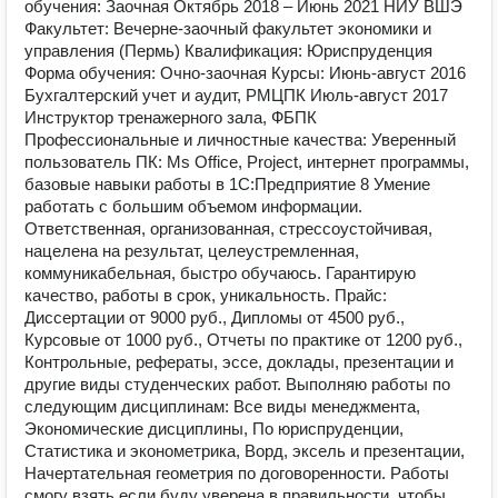
обучения: Заочная Октябрь 2018 – Июнь 2021 НИУ ВШЭ
Факультет: Вечерне-заочный факультет экономики и
управления (Пермь) Квалификация: Юриспруденция
Форма обучения: Очно-заочная Курсы: Июнь-август 2016
Бухгалтерский учет и аудит, РМЦПК Июль-август 2017
Инструктор тренажерного зала, ФБПК
Профессиональные и личностные качества: Уверенный
пользователь ПК: Ms Offiсe, Project, интернет программы,
базовые навыки работы в 1С:Предприятие 8 Умение
работать с большим объемом информации.
Ответственная, организованная, стрессоустойчивая,
нацелена на результат, целеустремленная,
коммуникабельная, быстро обучаюсь. Гарантирую
качество, работы в срок, уникальность. Прайс:
Диссертации от 9000 руб., Дипломы от 4500 руб.,
Курсовые от 1000 руб., Отчеты по практике от 1200 руб.,
Контрольные, рефераты, эссе, доклады, презентации и
другие виды студенческих работ. Выполняю работы по
следующим дисциплинам: Все виды менеджмента,
Экономические дисциплины, По юриспруденции,
Статистика и эконометрика, Ворд, эксель и презентации,
Начертательная геометрия по договоренности. Работы
смогу взять если буду уверена в правильности, чтобы