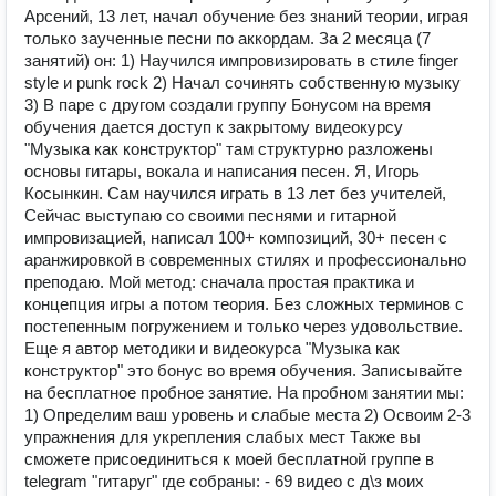
Арсений, 13 лет, начал обучение без знаний теории, играя
только заученные песни по аккордам. За 2 месяца (7
занятий) он: 1) Научился импровизировать в стиле finger
style и punk rock 2) Начал сочинять собственную музыку
3) В паре с другом создали группу Бонусом на время
обучения дается доступ к закрытому видеокурсу
"Музыка как конструктор" там структурно разложены
основы гитары, вокала и написания песен. Я, Игорь
Косынкин. Сам научился играть в 13 лет без учителей,
Сейчас выступаю со своими песнями и гитарной
импровизацией, написал 100+ композиций, 30+ песен с
аранжировкой в современных стилях и профессионально
преподаю. Мой метод: сначала простая практика и
концепция игры а потом теория. Без сложных терминов с
постепенным погружением и только через удовольствие.
Еще я автор методики и видеокурса "Музыка как
конструктор" это бонус во время обучения. Записывайте
на бесплатное пробное занятие. На пробном занятии мы:
1) Определим ваш уровень и слабые места 2) Освоим 2-3
упражнения для укрепления слабых мест Также вы
сможете присоединиться к моей бесплатной группе в
telegram "гитаруг" где собраны: - 69 видео с д\з моих