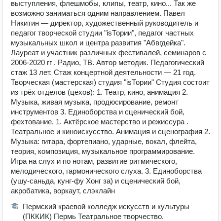
выступления, флешмобы, клипы, театр, кино... Так же
возможно заниматься одним направлением. Павел
Никитин — директор, художественный руководитель и
педагог творческой студии "isТории", педагог частных
музыкальных школ и центра развития "Абвгдейка".
Лауреат и участник различных фестивалей, семинаров с
2006-2020 гг . Радио, ТВ. Автор методик. Педагогический
стаж 13 лет. Стаж концертной деятельности — 21 год.
Творческая (мастерская) студия "isТории" Студия состоит
из трёх отделов (цехов): 1. Театр, кино, анимация 2.
Музыка, живая музыка, продюсирование, ремонт
инструментов 3. Единоборства и сценический бой,
фехтование. 1. Актёрское мастерство и режиссура .
Театральное и киноискусство. Анимация и сценография 2.
Музыка: гитара, фортепиано, ударные, вокал, флейта,
теория, композиция, музыкальное программирование.
Игра на слух и по нотам, развитие ритмического,
мелодического, гармонического слуха. 3. Единоборства
(ушу-саньда, кунг-фу Хонг за) и сценический бой,
акробатика, воркаут, слэклайн
Пермский краевой колледж искусств и культуры
(ПККИК) Пермь Театральное творчество.