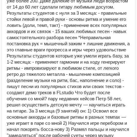
уже более 200. Даже далекие от музыки люди возрастом
от 14 до 60 лет сделали гитару любимым досугом.
Результаты студентов с нуля за 3 месяца: - правильные
стойки левой и правой руки - основы ритма и умение его
ловить (доли, темп, такт) - применение всех популярных
аккордов и их связок - 15 ваших любимых песен - навык
самостоятельного разбора песен *Неправильная
постановка рук = мышечный зажим + лишние движения, а
это главные враги прогресса и игры через удовольствие
Результаты студентов которые уже умели играть базу, за
1-2 месяца: - применяют гармонии и на ходу генерируют
ритмы - импровизируют в любимом стиле, от легкого
ретро до тяжелого металла - мышление композицией
(разделение музыки на ритм, бас, наполнение и соло) -
пишут песни из популярных стихов или своих текстов -
создают демо треков в FLstudio Что будет после
обучения со мной? пару недавних кейсов Петр 58 лет,
решил осуществить детскую мечту — научиться играть
на гитаре. За 3 месяца (9 занятий) он: 1) Освоил все
основные аккорды и базовые ритмы в разных темпах —
уже играет в паре со мной 2) Научился игре перебором и
начал покорять босса-нову 3) Размял пальцы и научился
"замедляться" после рабочей суеты через музыку