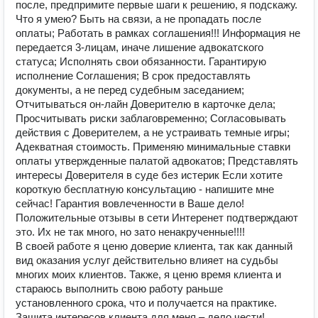
после, предпримите первые шаги к решению, я подскажу.
Что я умею? Быть на связи, а не пропадать после
оплаты; Работать в рамках соглашения!!! Информация не
передается 3-лицам, иначе лишение адвокатского
статуса; Исполнять свои обязанности. Гарантирую
исполнение Соглашения; В срок предоставлять
документы, а не перед судебным заседанием;
Отчитываться он-лайн Доверителю в карточке дела;
Просчитывать риски заблаговременно; Согласовывать
действия с Доверителем, а не устраивать темные игры;
Адекватная стоимость. Применяю минимальные ставки
оплаты утвержденные палатой адвокатов; Представлять
интересы Доверителя в суде без истерик Если хотите
короткую бесплатную консультацию - напишите мне
сейчас! Гарантия вовлеченности в Ваше дело!
Положительные отзывы в сети Интеренет подтверждают
это. Их не так много, но зато ненакрученные!!!!
В своей работе я ценю доверие клиента, так как данный
вид оказания услуг действительно влияет на судьбы
многих моих клиентов. Также, я ценю время клиента и
стараюсь выполнить свою работу раньше
установленного срока, что и получается на практике.
Защита интересов клиента для меня – дело чести!