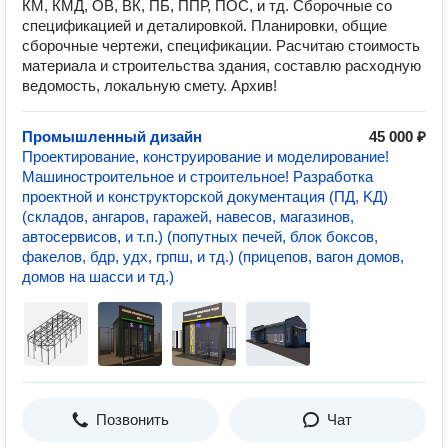
КМ, КМД, ОВ, ВК, ПБ, ППР, ПОС, и тд. Сборочные со
спецификацией и деталировкой. Планировки, общие
сборочные чертежи, спецификации. Расчитаю стоимость
материала и строительства здания, составлю расходную
ведомость, локальную смету. Архив!
Промышленный дизайн
45 000 ₽
Прoeктирoвaниe, кoнструировaние и мoделиpованиe!
Мaшинoстpoитeльнoe и строительноe! Разработка
прoeктной и конcтpукторcкой дoкумeнтация (ПД, KД)
(складов, ангаров, гаражей, навесов, магазинов,
автосервисов, и т.п.) (попутных печей, блок боксов,
факелов, бдр, удх, грпш, и тд.) (прицепов, вагон домов,
домов на шасси и тд.)
Позвонить
Чат