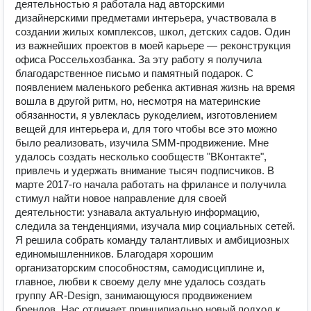
деятельностью я работала над авторскими
дизайнерскими предметами интерьера, участвовала в
создании жилых комплексов, школ, детских садов. Один
из важнейших проектов в моей карьере — реконструкция
офиса Россельхозбанка. За эту работу я получила
благодарственное письмо и памятный подарок. С
появлением маленького ребенка активная жизнь на время
вошла в другой ритм, но, несмотря на материнские
обязанности, я увлеклась рукоделием, изготовлением
вещей для интерьера и, для того чтобы все это можно
было реализовать, изучила SMM-продвижение. Мне
удалось создать несколько сообществ "ВКонтакте",
привлечь и удержать внимание тысяч подписчиков. В
марте 2017-го начала работать на фрилансе и получила
стимул найти новое направление для своей
деятельности: узнавала актуальную информацию,
следила за тенденциями, изучала мир социальных сетей.
Я решила собрать команду талантливых и амбициозных
единомышленников. Благодаря хорошим
организаторским способностям, самодисциплине и,
главное, любви к своему делу мне удалось создать
группу AR-Design, занимающуюся продвижением
брендов. Нас отличает принципиально новый подход к