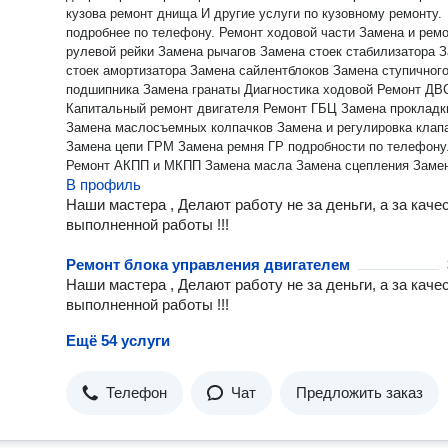
кузова ремонт днища И другие услуги по кузовному ремонту.
подробнее по телефону. Ремонт ходовой части Замена и ремонт
рулевой рейки Замена рычагов Замена стоек стабилизатора 
стоек амортизатора Замена сайлентблоков Замена ступичног
подшипника Замена гранаты Диагностика ходовой Ремонт ДВС
Капитальный ремонт двигателя Ремонт ГБЦ Замена проклад
Замена маслосъемных колпачков Замена и регулировка клап
Замена цепи ГРМ Замена ремня ГР подробности по телефону.
Ремонт АКПП и МКПП Замена масла Замена сцепления Заме
В профиль
маховика Замена гидроблока АКПП Переборка МКПП подробную
консультацию вы можете получить по номер телефона указа
Наши мастера , Делают работу не за деньги, а за каче
в наших контактах.
выполненной работы !!!
Ремонт блока управления двигателем
Наши мастера , Делают работу не за деньги, а за каче
выполненной работы !!!
Ещё 54 услуги
Телефон
Чат
Предложить заказ