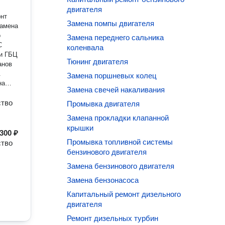
двигателя
Замена помпы двигателя
Замена
о
Замена переднего сальника
коленвала
ки ГБЦ
Тюнинг двигателя
анов
Замена поршневых колец
на
Замена свечей накаливания
нному
ство
Промывка двигателя
Замена прокладки клапанной
крышки
300 ₽
Промывка топливной системы
ство
бензинового двигателя
Замена бензинового двигателя
Замена бензонасоса
Капитальный ремонт дизельного
двигателя
Ремонт дизельных турбин