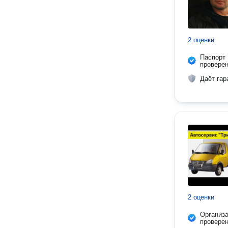
2 оценки
Паспорт
провере
Даёт гар
2 оценки
Организ
провере