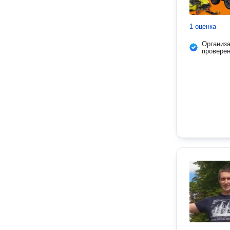
1 оценка
Организ
провере