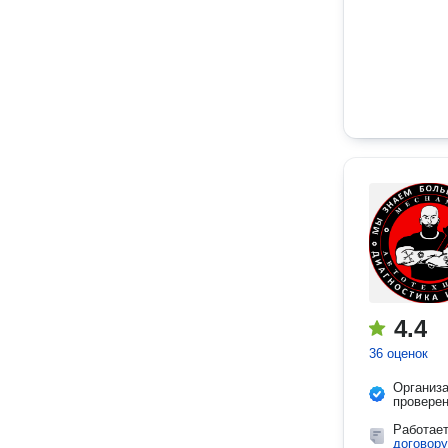
4.4
36 оценок
Организ
провере
Работае
договору