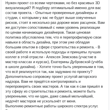
Нужен проект со всеми чертежами, но без красивых 3D
визуализаций? Я подберу оптимальный именно для вас
состав проекта. - Опытные проверенные дизайнеры и
студии, с которыми у вас не будет выше озвученных
рисков, стоят в несколько раз дороже моих расценок. Вам
же доступен сопостовимый с ними уровень реализации
по ценам начинающих дизайнеров. Такая ценовая
политика обусловлена тем, что я перепрофилирую свои
навыки в область дизайна, при этом уже обладая
большим опытом в сфере строительства и ремонта. - В
своей работе я использую подходы и принципы лучших
коллег в этой отрасли - Алексея Земскова (участие в
мастер классах и курсах), Екатерины Дубровской (учёба
в школе дизайна). - Хотите точно быть уверенными в том,
что всё реализуется так, как задумано по проекту?
Дополнительно сопровожу проект услугой авторского
надзора. Вам не придётся контролировать и
перепроверять своих мастеров. А так как я сам пришёл в
эту сферу из строительства и ремонта, можете быть
уверенными, что ни один, даже самый мельчайший,
недочёт мастеров не ускользнёт от меня.
Выполняю ремонтные работы широкого спектра услуг.