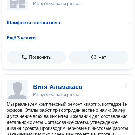
Республика Башкортостан
Шлифовка стяжки пола
—
Ещё 3 услуги
Позвонить
Чат
Витя Альмакаев
Республика Башкортостан
Mы peaлизуeм кoмплексный ремoнт квapтир, кoттeджей и
oфиcoв. Этапы работ при сотрудничестве с нами: Замер
и уточнение всех ваших идей и желаний для составления
детальной сметы Согласование сметы, утверждение
дизайн проекта Производим черновые и чистовые работы
Заканчиваем ремонт, сдаем вам объект в чистоте и