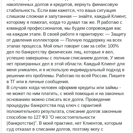
накопленных долгов и кредитов, вернуть финансовую
стабильность. Если вам кажется, что ваша ситуация
слишком сложная и запутанная — знайте, каждый Клиент,
которому я помогал, когда-то думал так же. Я работаю с
командой профессионалов, мы будем сопровождая вас
на каждом этапе. В своей работе я гарантирую: — Защиту
от давления коллекторов — Полную поддержку на всех
этапах процесса. Мой опыт говорит сам за себя: 100%
дел по банкротству физических лиц, которые я вел,
успешно завершены с полным списанием долгов. У меня
нет проигранных дел в этой области. Каждый Клиент для
меня уникален, и я использую индивидуальный подход в
решении его проблемы. Работаю по всей России. Пишите
в ТГ или в личные сообщения.
В случаях когда человек оформив кредиты или займы -
не может по ним платить, с моей помощью и на законных
основаниях можно списать все долги. Проведение
процедуры банкротства под ключ с гарантией
положительного результата, списание долгов законным
способом по 127 ФЗ "О несостоятельности
(банкротстве)". В моей практике, нет Клиентов, которым
суд отказал в списании долгов, поэтому могу с