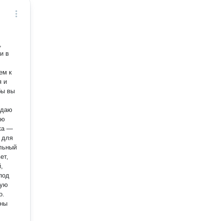
,
и в
ем к
бы вы
здаю
аю
ка —
 для
льный
ет,
,
под
ную
о.