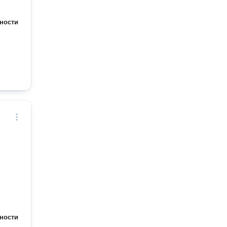
ности
ности