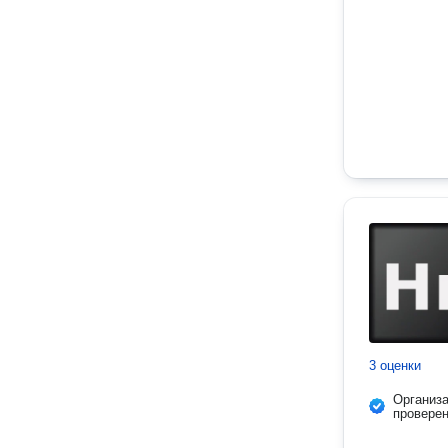
3 оценки
Организ
провере