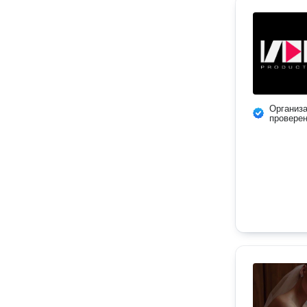
Организ
провере