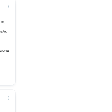
ые,
зайн.
ности