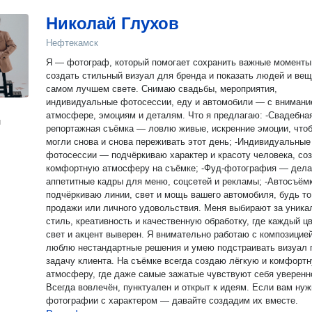
Николай Глухов
Нефтекамск
Я — фотограф, который помогает сохранить важные моменты
создать стильный визуал для бренда и показать людей и вещ
самом лучшем свете. Снимаю свадьбы, мероприятия,
индивидуальные фотосессии, еду и автомобили — с внимани
атмосфере, эмоциям и деталям. Что я предлагаю: -Свадебная и
н
репортажная съёмка — ловлю живые, искренние эмоции, что
могли снова и снова переживать этот день; -Индивидуальные
фотосессии — подчёркиваю характер и красоту человека, со
комфортную атмосферу на съёмке; -Фуд-фотография — дел
аппетитные кадры для меню, соцсетей и рекламы; -Автосъём
подчёркиваю линии, свет и мощь вашего автомобиля, будь то
продажи или личного удовольствия. Меня выбирают за уника
стиль, креативность и качественную обработку, где каждый цв
свет и акцент выверен. Я внимательно работаю с композицией
люблю нестандартные решения и умею подстраивать визуал 
задачу клиента. На съёмке всегда создаю лёгкую и комфорт
атмосферу, где даже самые зажатые чувствуют себя уверенн
Всегда вовлечён, пунктуален и открыт к идеям. Если вам нужны
фотографии с характером — давайте создадим их вместе.