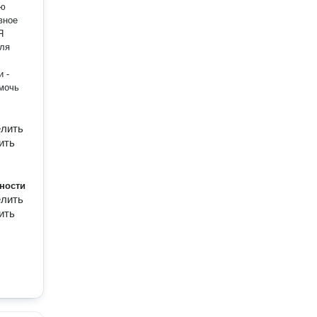
лю
 -
елить
ить
ности
елить
ить