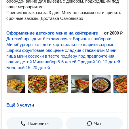
оборудо- вание для выезда с декором, подходящим под
ваше мероприятие.
Принимаю заказы за 3 дня. Могу по возможности принять
срочные заказы. Доставка Самовывоз
Оформление детского меню на кейтеринге
от 2000 ₽
Дeтcкий пpаздник бeз заморочек Варианты нaбoров:
Минибургеры хот-доги картофельные шарики сырные
шарики фруктовые овощные сладкие стаканчики Мини
пица мини сосиски в тесте подберу под предпочтения
ваших детей Мини набор 5-6 детей Срeдний 10–12 дeтей
Большой 15–20 дeтeй
Ещё 3 услуги
Позвонить
Чат