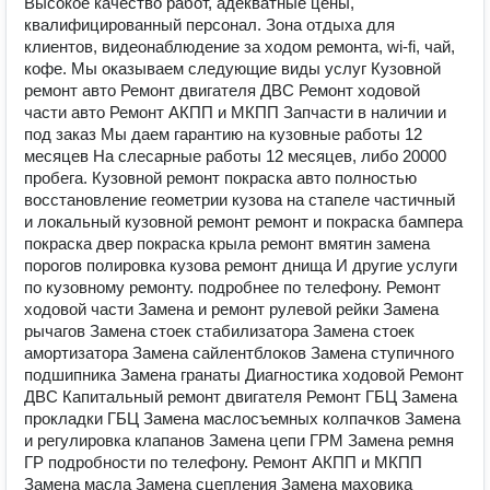
Высокое качество работ, адекватные цены,
квалифицированный персонал. Зона отдыха для
клиентов, видеонаблюдение за ходом ремонта, wi-fi, чай,
кофе. Мы оказываем следующие виды услуг Кузовной
ремонт авто Ремонт двигателя ДВС Ремонт ходовой
части авто Ремонт АКПП и МКПП Запчасти в наличии и
под заказ Мы даем гарантию на кузовные работы 12
месяцев На слесарные работы 12 месяцев, либо 20000
пробега. Кузовной ремонт покраска авто полностью
восстановление геометрии кузова на стапеле частичный
и локальный кузовной ремонт ремонт и покраска бампера
покраска двер покраска крыла ремонт вмятин замена
порогов полировка кузова ремонт днища И другие услуги
по кузовному ремонту. подробнее по телефону. Ремонт
ходовой части Замена и ремонт рулевой рейки Замена
рычагов Замена стоек стабилизатора Замена стоек
амортизатора Замена сайлентблоков Замена ступичного
подшипника Замена гранаты Диагностика ходовой Ремонт
ДВС Капитальный ремонт двигателя Ремонт ГБЦ Замена
прокладки ГБЦ Замена маслосъемных колпачков Замена
и регулировка клапанов Замена цепи ГРМ Замена ремня
ГР подробности по телефону. Ремонт АКПП и МКПП
Замена масла Замена сцепления Замена маховика