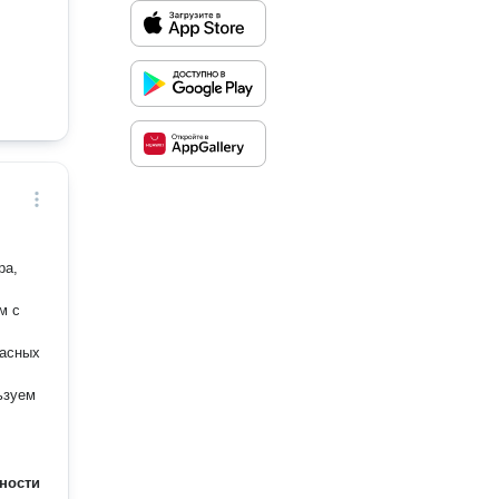
м с
касных
ности