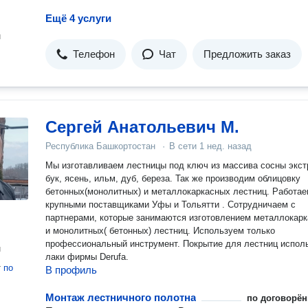
Ещё 4 услуги
н
Телефон
Чат
Предложить заказ
Сергей Анатольевич М.
Республика Башкортостан
·
В сети
1 нед. назад
Мы изготавливаем лестницы под ключ из массива сосны экстра,
бук, ясень, ильм, дуб, береза. Так же производим облицовку
бетонных(монолитных) и металлокаркасных лестниц. Работае
крупными поставщиками Уфы и Тольятти . Сотрудничаем с
партнерами, которые занимаются изготовлением металлокар
и монолитных( бетонных) лестниц. Используем только
профессиональный инструмент. Покрытие для лестниц используем
н
лаки фирмы Derufa.
т
по
В профиль
Монтаж лестничного полотна
по договорён