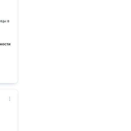
ицы в
ности