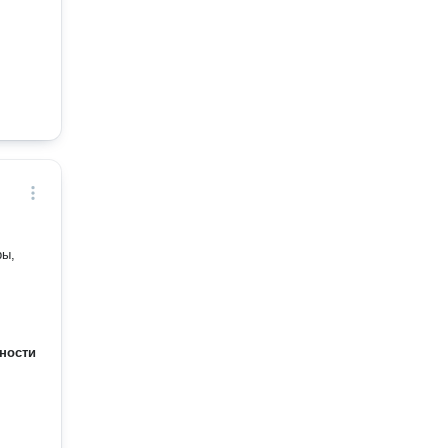
ры,
ности