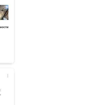
ности
к
е