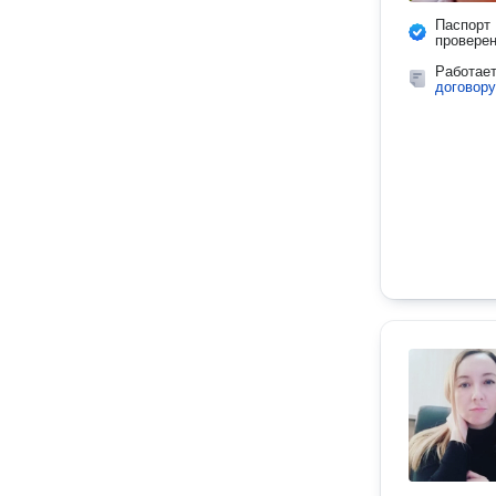
Паспорт
провере
Работае
договору