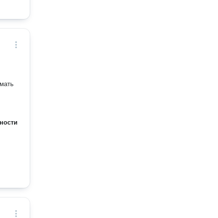
умать
ности