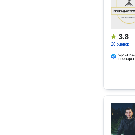
3.8
20 оценок
Организ
провере