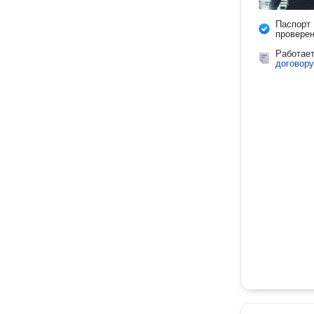
Паспорт
провере
Работае
договору