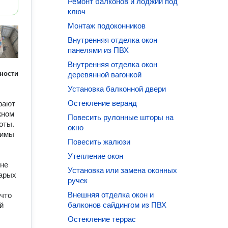
Ремонт балконов и лоджий под
ключ
Монтаж подоконников
Внутренняя отделка окон
панелями из ПВХ
Внутренняя отделка окон
ности
деревянной вагонкой
Установка балконной двери
Остекление веранд
рают
жном
Повесить рулонные шторы на
оты.
окно
жимы
Повесить жалюзи
Утепление окон
ене
Установка или замена оконных
тарых
ручек
Внешняя отделка окон и
 что
балконов сайдингом из ПВХ
й
Остекление террас