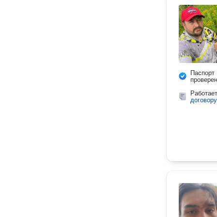
Паспорт
провере
Работае
договору