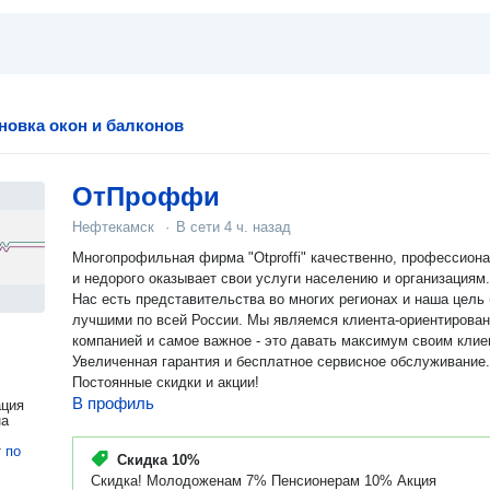
новка окон и балконов
ОтПроффи
Нефтекамск
·
В сети
4 ч. назад
Многопрофильная фирма "Otproffi" качественно, профессион
и недорого оказывает свои услуги населению и организациям. 
Нас есть представительства во многих регионах и наша цель быть
лучшими по всей России. Мы являемся клиента-ориентированной
компанией и самое важное - это давать максимум своим клие
Увеличенная гарантия и бесплатное сервисное обслуживание.
Постоянные скидки и акции!
В профиль
ация
на
т
по
Скидка
10%
Скидка! Молодоженам 7% Пенсионерам 10% Акция