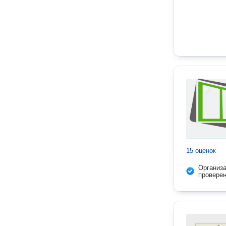
15 оценок
Организ
провере