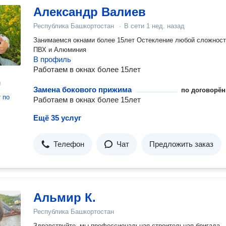
Александр Валиев
Республика Башкортостан
·
В сети
1 нед. назад
Занимаемся окнами более 15лет Остекление любой сложност
ПВХ и Алюминия
В профиль
Работаем в окнах более 15лет
н
Замена бокового прижима
по договорён
т
по
Работаем в окнах более 15лет
Ещё 35 услуг
Телефон
Чат
Предложить заказ
Альмир К.
Республика Башкортостан
Здравствуйте, мы профессиональная строительная бригада