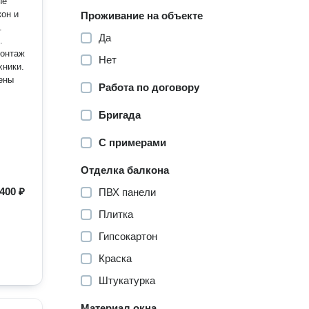
ые
он и
Проживание на объекте
.
Да
.
Монтаж
Нет
хники.
Работа по договору
Бригада
С примерами
Отделка балкона
400 ₽
ПВХ панели
Плитка
Гипсокартон
Краска
Штукатурка
Материал окна