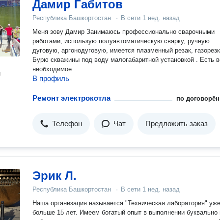
Дамир Габитов
Республика Башкортостан
·
В сети
1 нед. назад
Меня зову Дамир Занимаюсь профессионально сварочными
работами, использую полуавтоматическую сварку, ручную
дуговую, аргонодуговую, имеется плазменный резак, газорезк
Бурю скважины под воду малогабаритной установкой . Есть в
необходимое
н
В профиль
Ремонт электрокотла
по договорён
Телефон
Чат
Предложить заказ
Эрик Л.
Республика Башкортостан
·
В сети
1 нед. назад
Наша организация называется "Техническая лаборатория" уж
больше 15 лет. Имеем богатый опыт в выполнении буквально