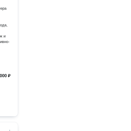
ода,
к и
ивно-
000 ₽