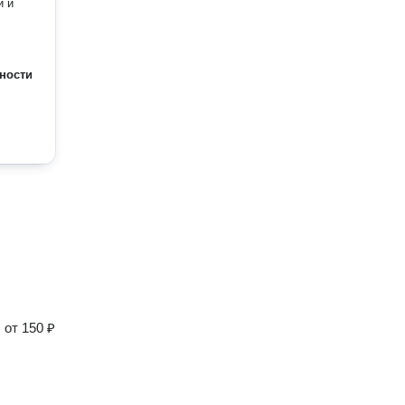
й и
ности
от
150 ₽