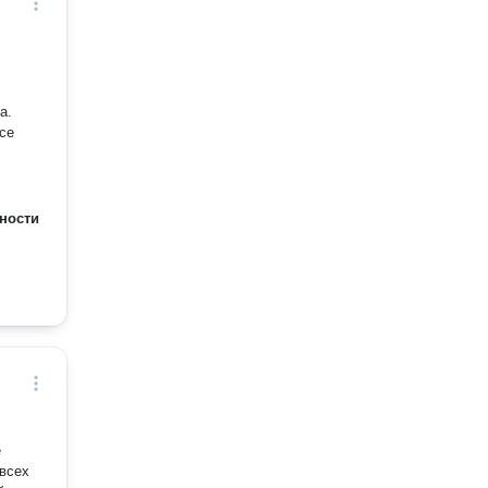
а.
се
ности
е
 всех