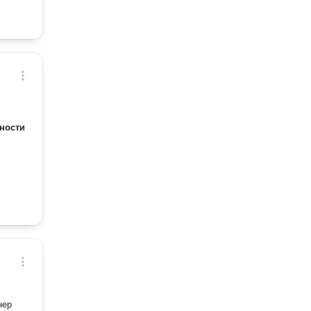
ности
нер