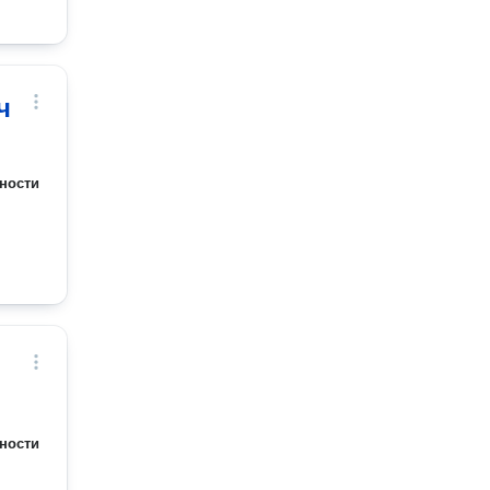
ч
ности
ности