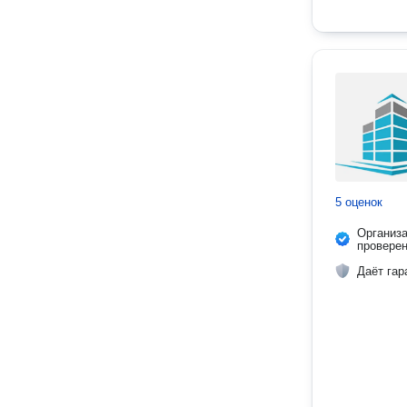
5 оценок
Организ
провере
Даёт гар