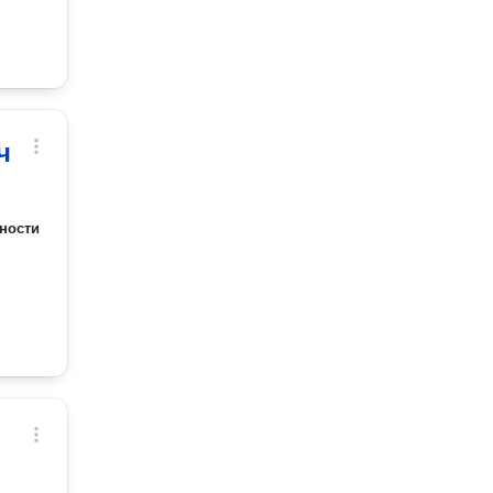
ч
ности