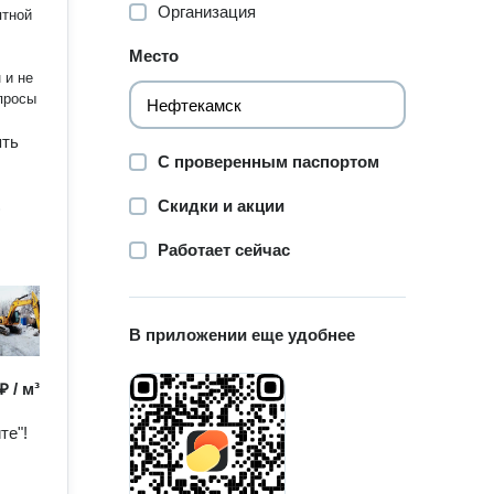
Организация
ятной
Место
 и не
ь вопросы
ять
С проверенным паспортом
Скидки и акции
)
Работает сейчас
В приложении еще удобнее
₽ / м³
те"!