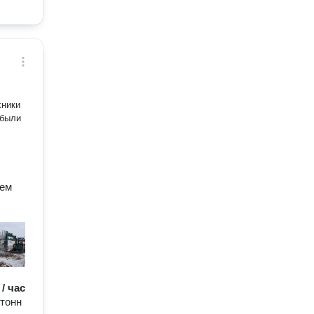
хники
 были
ием
 / час
 тонн