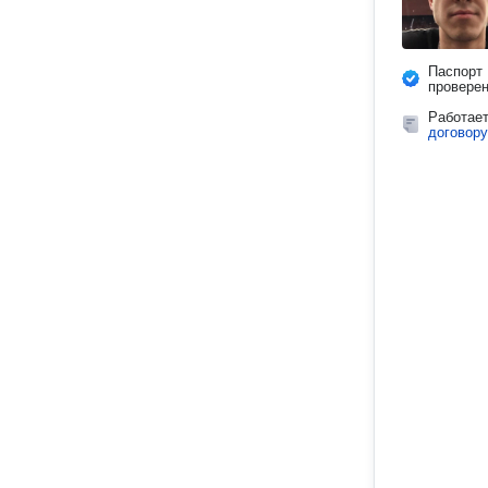
Паспорт
провере
Работае
договору