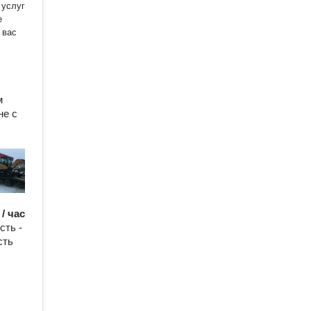
м
не с
 / час
сть -
сть