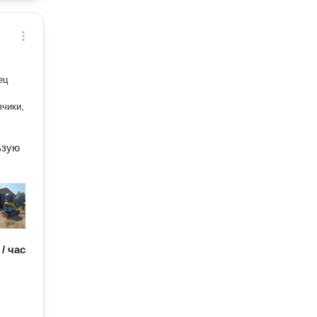
зчики,
ьзую
 / час