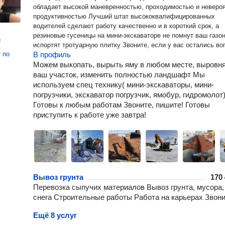
обладает высокой маневренностью, проходимостью и неверо
продуктивностью Лучший штат высококвалифицированных
водителей сделают работу качественно и в короткий срок, а
резиновые гусеницы на мини-экскаваторе не помнут ваш газон
н
испортят тротуарную плитку Звоните, если у вас осталис
т
по
В профиль
Можем выкопать, вырыть яму в любом месте, выровн
ваш участок, изменить полностью ландшафт Мы
используем спец технику( мини-экскаваторы, мини-
погрузчики, экскаватор погрузчик, ямобур, гидромолот
Готовы к любым работам Звоните, пишите! Готовы
приступить к работе уже завтра!
Вывоз грунта
170 
Перевозка сыпучих материалов Вывоз грунта, мусора,
снега Строительные работы Работа на карьерах Звони
Ещё 8 услуг