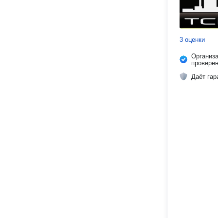
3 оценки
Организ
провере
Даёт гар