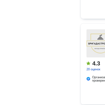
4.3
20 оценок
Организ
провере