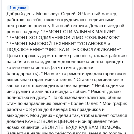
1 оценка
Добрый день. Меня зовут Сергей. Я Частный мастер,
работаю на себя, также сотрудничаю с сервисными
центрами по ремонту бытовой техники. Делаю выездной
ремонт на дому. *РЕМОНТ СТИРАЛЬНЫХ МАШИН*
*РЕМОНТ ХОЛОДИЛЬНИКОВ И МОРОЗИЛЬНИКОВ*
*РЕМОНТ БЫТОВОЙ ТЕХНИКИ* *УСТАНОВКА и
ПОДКЛЮЧЕНИЕ* *ЧИСТКА И ТЕХ.ОБСЛУЖИВАНИЕ*
Цены стараюсь держать ниже рыночных, так как работаю
на себя и в последующем довольные клиенты приводят
ко мне еще клиентов (за что им отдельная
благодарность). * На все что ремонтирую даю гарантию и
выписываю гарантийный талон. * Ставлю оригинальные
запчасти от производителя без наценки. * Необходимый
инструмент и запчасти всегда с собой. * Ремонт делаю
полностью на дому. * По образованию электрик, общий
стаж по направлению ремонт - более 10 лет. * Мой график
работы - с 8 утра до 8 вечера без праздников и
выходных. Мой девиз - сделай так, чтобы клиент остался
доволен КАЧЕСТВОМ и ЦЕНОЙ - и он приведет тебе
новых клиентов. ЗВОНИТЕ, БУДУ РАД ВАМ ПОМОЧЬ.
Запчасти в наличии по себестоимости, выезд по городу и