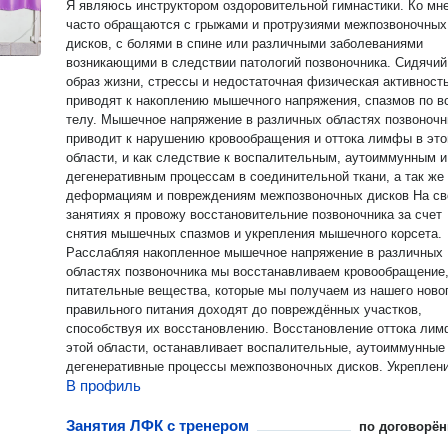
Я являюсь инструктором оздоровительной гимнастики. Ко мн
часто обращаются с грыжами и протрузиями межпозвоночных
дисков, с болями в спине или различными заболеваниями
возникающими в следствии патологий позвоночника. Сидячий
образ жизни, стрессы и недостаточная физическая активност
приводят к накоплению мышечного напряжения, спазмов по в
телу. Мышечное напряжение в различных областях позвоночн
приводит к нарушению кровообращения и оттока лимфы в это
области, и как следствие к воспалительным, аутоиммунным и
дегенеративным процессам в соединительной ткани, а так же
деформациям и повреждениям межпозвоночных дисков На своих
занятиях я провожу восстановительние позвоночника за счет
снятия мышечных спазмов и укрепления мышечного корсета.
Расслабляя накопленное мышечное напряжение в различных
областях позвоночника мы восстанавливаем кровообращение,
питательные вещества, которые мы получаем из нашего ново
правильного питания доходят до повреждённых участков,
способствуя их восстановлению. Восстановление оттока лим
этой области, останавливает воспалительные, аутоиммунные
дегенеративные процессы межпозвоночных дисков. Укреплением
В профиль
мышечного корсета снимаются боли и формируется правильн
осанка, предотвращая сколиозы и зажимы.
Занятия ЛФК с тренером
по договорён