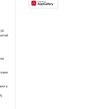
ком
вия в
).