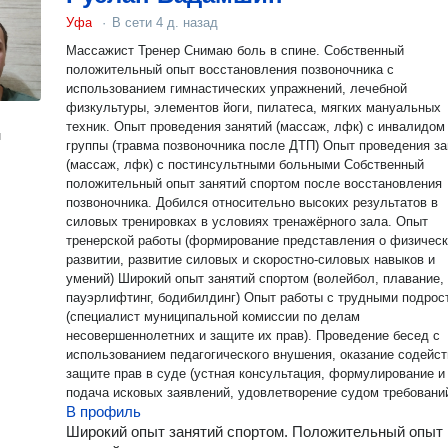
Уфа
·
В сети
4 д. назад
Массажист Тренер Снимаю боль в спине. Собственный
положительный опыт восстановления позвоночника с
использованием гимнастических упражнений, лечебной
физкультуры, элементов йоги, пилатеса, мягких мануальных
техник. Опыт проведения занятий (массаж, лфк) с инвалидом 1й
н
группы (травма позвоночника после ДТП) Опыт проведения занятий
(массаж, лфк) с постинсультными больными Собственный
положительный опыт занятий спортом после восстановления
позвоночника. Добился относительно высоких результатов в
силовых тренировках в условиях тренажёрного зала. Опыт
тренерской работы (формирование представления о физичес
развитии, развитие силовых и скоростно-силовых навыков и
умений) Широкий опыт занятий спортом (волейбол, плавание,
пауэрлифтинг, бодибилдинг) Опыт работы с трудными подростками
(специалист муниципальной комиссии по делам
несовершеннолетних и защите их прав). Проведение бесед с
использованием педагогического внушения, оказание содейст
защите прав в суде (устная консультация, формулирование и
подача исковых заявлений, удовлетворение судом требований
В профиль
Широкий опыт занятий спортом. Положительный опыт