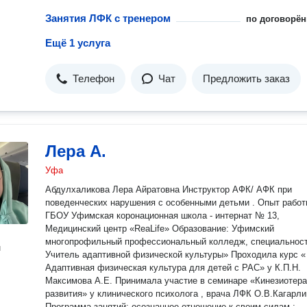
Занятия ЛФК с тренером
по договорён
Ещё 1 услуга
Телефон
Чат
Предложить заказ
Лера А.
Уфа
Абдулхаликова Лера Айратовна Инструктор АФК/ АФК при
поведенческих нарушения с особенными детьми . Опыт работы:
ГБОУ Уфимская коронационная школа - интернат № 13,
Медицинский центр «ReaLife» Образование: Уфимский
многопрофильный профессиональный колледж, специальност
н
Учитель адаптивной физической культуры» Проходила курс «
Адаптивная физическая культура для детей с РАС» у К.П.Н.
Максимова А.Е. Принимала участие в семинаре «Кинезиотер
развития» у клинического психолога , врача ЛФК О.В.Кагарли
Программа занятий: осознанное отношение к своим силам ;