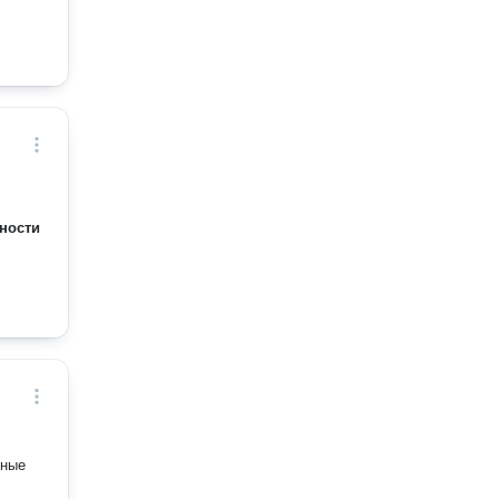
ности
ьные