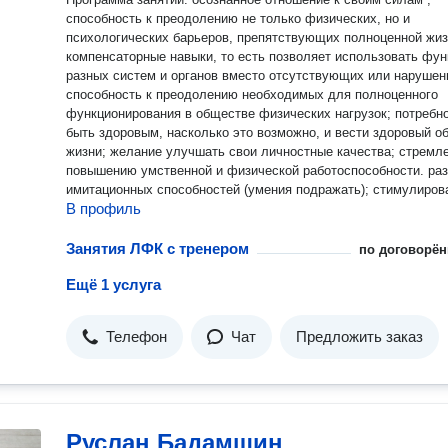
способность к преодолению не только физических, но и
психологических барьеров, препятствующих полноценной жиз
компенсаторные навыки, то есть позволяет использовать фун
разных систем и органов вместо отсутствующих или нарушен
способность к преодолению необходимых для полноценного
функционирования в обществе физических нагрузок; потребность
быть здоровым, насколько это возможно, и вести здоровый о
жизни; желание улучшать свои личностные качества; стремление к
повышению умственной и физической работоспособности. развитие
имитационных способностей (умения подражать); стимулирование
В профиль
выполнению инструкций; Формирование навыков произвольной
организации движений(в пространстве собственного тела, во
внешнем пространственном поле); Воспитание коммуникативных
Занятия ЛФК с тренером
по договорён
функций; Двигательная активность: ловкость и координация! На
Ещё 1 услуга
интенсиве проводятся занятия АФК, ОФП, ЛФК с детьми (ОВЗ
АУТИЗМОМ, РАС, ЗПР, ДЦП, СДВГ, ЗРР, а так же синдром Да
нейротипичными детьми, аутическими чертами, детьми с
Телефон
Чат
Предложить заказ
нарушениями психолингвистики, а так же работа с детьми с 
успеваемостью, не усидчивыми и гиперактивными детьми, с
синдромом дифицита внимания, с быстрой утомляемостью,
плаксивостью, с детской агрессией и т.д.
Руслан Бадамшин