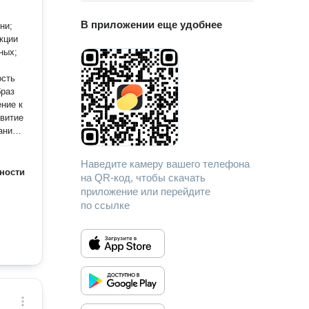
В приложении еще удобнее
ни;
кции
ных;
браз
Наведите камеру вашего телефона
ности
на QR-код, чтобы скачать
приложение или перейдите
) с
по ссылке
уна и
плохой