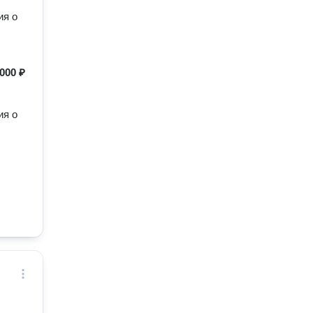
ия о
000 ₽
ия о