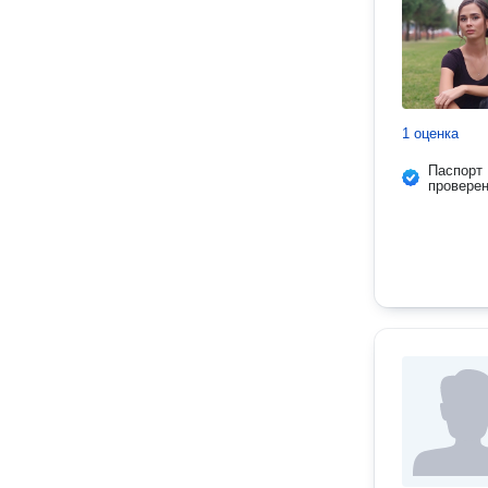
1 оценка
Паспорт
провере