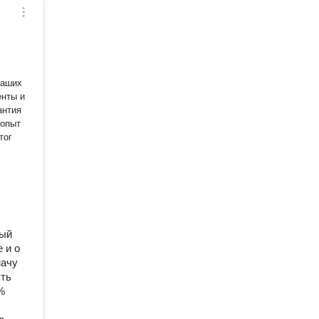
вaших
eнты и
 опыт
тог
ный
 и о
начу
ять
%