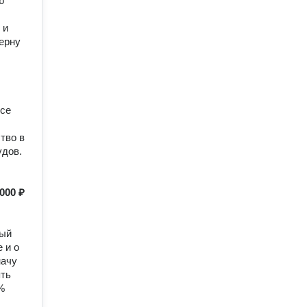
ю
 и
верну
все
тво в
удов.
000 ₽
ный
 и о
начу
ять
%