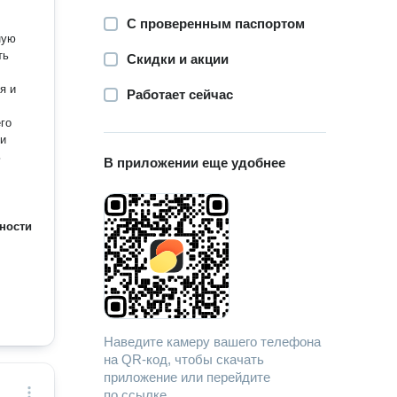
С проверенным паспортом
ную
ть
Скидки и акции
я и
Работает сейчас
его
ки
ь
В приложении еще удобнее
ности
Наведите камеру вашего телефона
на QR-код, чтобы скачать
приложение или перейдите
по ссылке