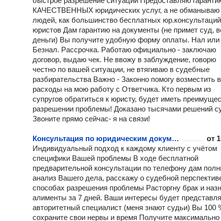
быстрое разрешение ситуации Предоставляю гаранти
КАЧЕСТВЕННЫХ юридических услуг, а не обманываю
людей, как большинство бесплатных юр.консультаций
юристов Дам гарантию на документы (не примет суд, 
деньги) Вы получите удобную форму оплаты. Нал или
Безнал. Рассрочка. Работаю официально - заключаю
договор, выдаю чек. Не ввожу в заблуждение, говорю
честно по вашей ситуации, не втягиваю в судебные
разбирательства ️Важно - Законно помогу возместить 
расходы на мою работу с Ответчика. Кто первым из
супругов обратиться к юристу, будет иметь преимущес
разрешении проблемы! Доказано тысячами решений с
Звоните прямо сейчас- я на связи!
Консультация по юридическим документам
от
1
Индивидуальный подход к каждому клиенту с учётом
специфики Вашей проблемы В ходе бесплатной
предварительной консультации по телефону дам пол
анализ Вашего дела, расскажу о судебной перспективе
способах разрешения проблемы Расторгну брак и наз
алименты за 7 дней. Ваши интересы будет представл
авторитетный специалист (меня знают судьи) Вы 100 
сохраните свои нервы и время Получите максимально