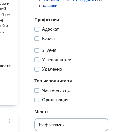
сов и
поставки
шей
дебном
Профессия
ией и
Адвокат
ы с
Юрист
У меня
У исполнителя
ности
Удаленно
Тип исполнителя
Частное лицо
Организация
Место