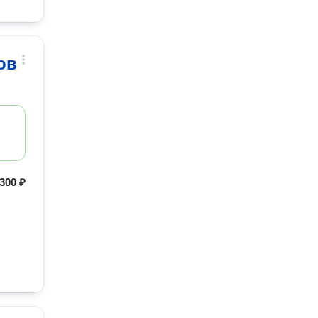
ов
300 ₽