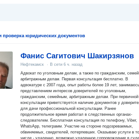
и проверка юридических документов
Фанис Сагитович Шакирзянов
Нефтекамск
·
В сети
6 ч. назад
Адвокат по уголовным делам, а также по гражданским, семейным и
арбитражным делам. Первая консультация бесплатно. В
адвокатуре с 2007 года, опыт работы более 19 лет, занимаюсь
представлением интересов доверителей по уголовным,
гражданским, семейным, арбитражным делам. При первичной
консультации приветствуется наличие документов у доверит
для дачи профессиональной консультации. Ранее
продолжительное время работал в следственных органах-
следователем. Бесплатная консультация по телефону, Viber,
WhatsApp, телеграмм. Участие на стороне подозреваемых,
обвиняемых, свидетелей, потерпевших. Оказываю услуги в том
числе - удаленно, возможно удаленное сопровождение в суде