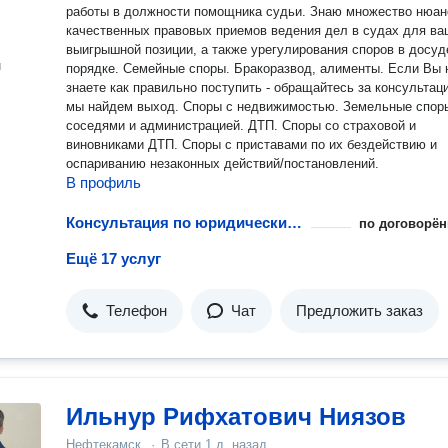
работы в должности помощника судьи. Знаю множество нюан
качественных правовых приемов ведения дел в судах для ва
выигрышной позиции, а также урегулирования споров в досу
н
порядке. Семейные споры. Бракоразвод, алименты. Если Вы не
знаете как правильно поступить - обращайтесь за консультац
мы найдем выход. Споры с недвижимостью. Земельные спор
соседями и администрацией. ДТП. Споры со страховой и
виновниками ДТП. Споры с приставами по их бездействию и
оспариванию незаконных действий/постановлений.
В профиль
Консультация по юридическим документам
по договорён
Ещё 17 услуг
Телефон
Чат
Предложить заказ
Ильнур Рифхатович Ниязов
Нефтекамск
·
В сети
1 д. назад