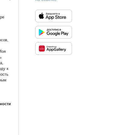
ре
осов,
ь
а,
оду к
ность
вным
ности