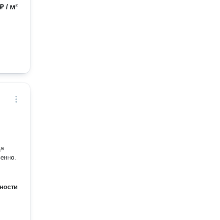
₽ / м²
венно.
ности