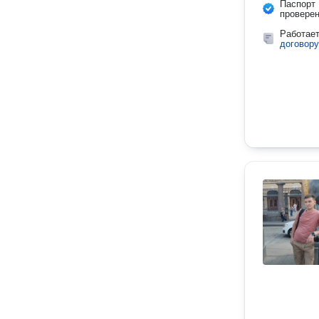
Паспорт
провере
Работае
договору