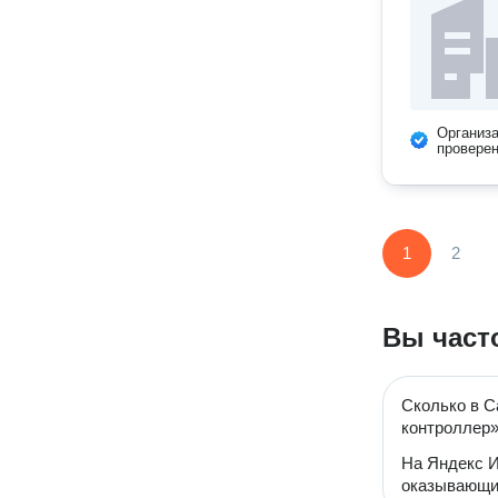
Организ
провере
1
2
Вы част
Сколько в С
контроллер
На Яндекс И
оказывающий