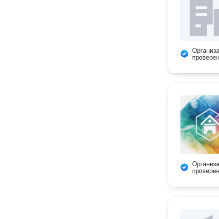
Организ
провере
Организ
провере