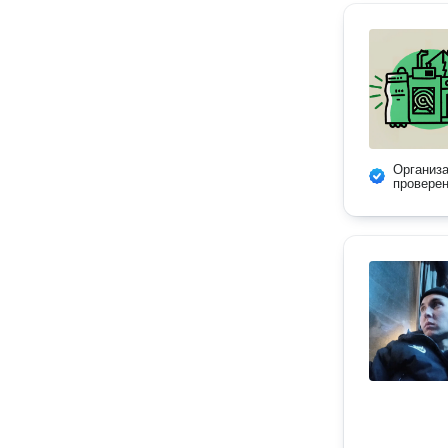
Организ
провере