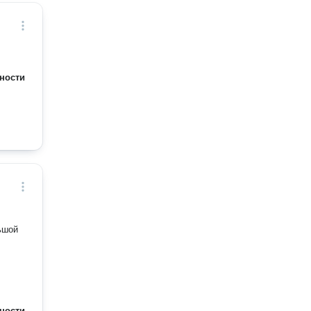
ности
ьшой
ности