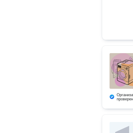
Организ
провере