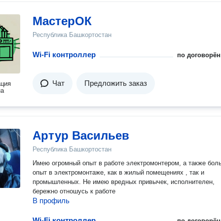
МастерОК
Республика Башкортостан
Wi-Fi контроллер
по договорён
Чат
Предложить заказ
ация
на
Артур Васильев
Республика Башкортостан
Имею огромный опыт в работе электромонтером, а также бол
опыт в электромонтаже, как в жилый помещениях , так и
промышленных. Не имею вредных привычек, исполнителен,
бережно отношусь к работе
В профиль
Wi-Fi контроллер
по договорён