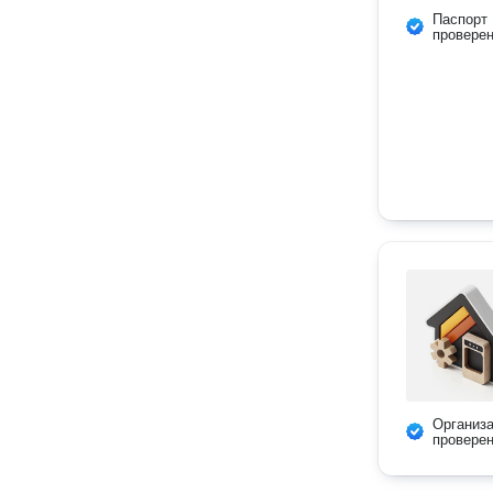
Паспорт
провере
Организ
провере