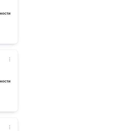
ности
ности