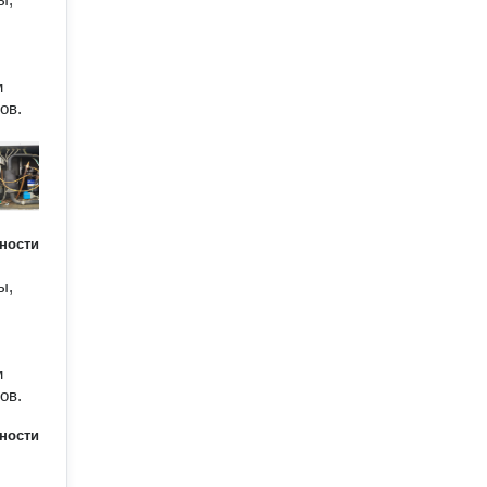
м
ов.
ности
ы,
м
ов.
ности