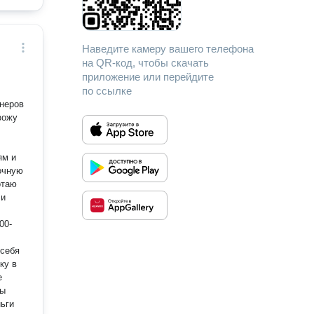
Наведите камеру вашего телефона
на QR-код, чтобы скачать
приложение или перейдите
по ссылке
неров
ям и
ли
 себя
ку в
ьги