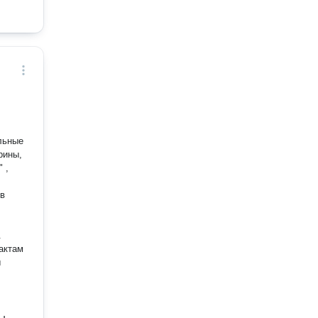
льные
рины,
 ,
 в
.
актам
ы
ы,