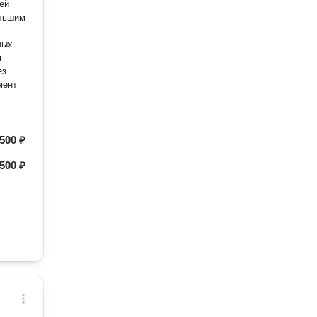
ей
ольшим
ных
я
ез
мент
500 ₽
500 ₽