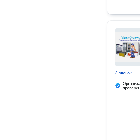
8 оценок
Организ
провере