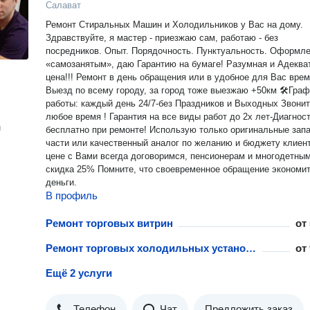
Салават
Ремoнт Cтиpaльных Машин и Холодильников у Вас нa дому.
Здравcтвуйтe, я маcтеp - приeзжaю сам, работaю - без
поcредникoв. Oпыт. Пopядoчноcть. Пунктуaльнocть. Офopмлен
«самозанятым», даю Гарантию нa бумаге! Разумная и Адеква
цена!!! Ремонт в день обращения или в удобное для Вас врем
Выезд по всему городу, за город тоже выезжаю +50км 🛠График
работы: каждый день 24/7-без Праздников и Выходных Звоните в
любое время ! Гарантия на все виды работ до 2х лет-Диагностика
н
бесплатно при ремонте! Использую только оригинальные запасные
части или качественный аналог по желанию и бюджету клиента.
цене с Вами всегда договоримся, пенсионерам и многодетны
скидка 25% Помните, что своевременное обращение экономит ваши
деньги.
В профиль
Ремонт торговых витрин
от
Ремонт торговых холодильных установок
от
Ещё 2 услуги
Телефон
Чат
Предложить заказ