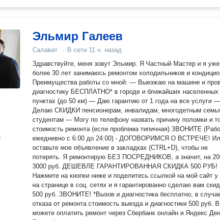
Эльмир Галеев
Салават
·
В сети
11 ч. назад
Здравствуйте, меня зовут Эльмир. Я Частный Мастер и я уже
более 30 лет занимаюсь ремонтом холодильников и кондицио
Преимущества работы со мной: — Выезжаю на машине и провожу
диагностику БЕСПЛАТНО* в городе и ближайших населенных
пунктах (до 50 км) — Даю гарантию от 1 года на все услуги —
Делаю СКИДКИ пенсионерам, инвалидам, многодетным семь
студентам — Могу по телефону назвать причину поломки и точную
стоимость ремонта (если проблема типичная) ЗВОНИТЕ (Работаю
н
ежедневно с 6:00 до 24:00) - ДОГОВОРИМСЯ О ВСТРЕЧЕ! И
оставьте мое объявление в закладках (CTRL+D), чтобы не
потерять. Я ремонтирую БЕЗ ПОСРЕДНИКОВ, а значит, на 2000-
3000 руб. ДЕШЕВЛЕ ГАРАНТИРОВАННАЯ СКИДКА 500 РУБ!
Нажмите на кнопки ниже и поделитесь ссылкой на мой сайт у
на странице в соц. сетях и я гарантированно сделаю вам скид
500 руб. ЗВОНИТЕ! *Вызов и диагностика бесплатно, в случае
отказа от ремонта стоимость выезда и диагностики 500 руб. Вы
можете оплатить ремонт через Сбербанк онлайн и Яндекс Ден