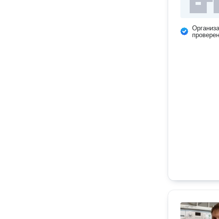
Организ
провере