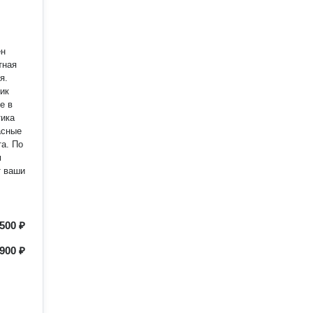
тная
я.
 По
м
500 ₽
900 ₽