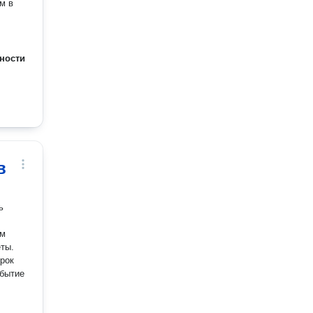
м в
ности
в
ь
им
ты.
рок