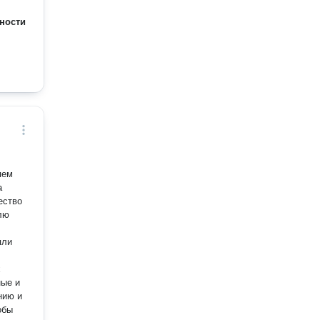
ности
яем
а
ество
лю
яли
х
ные и
нию и