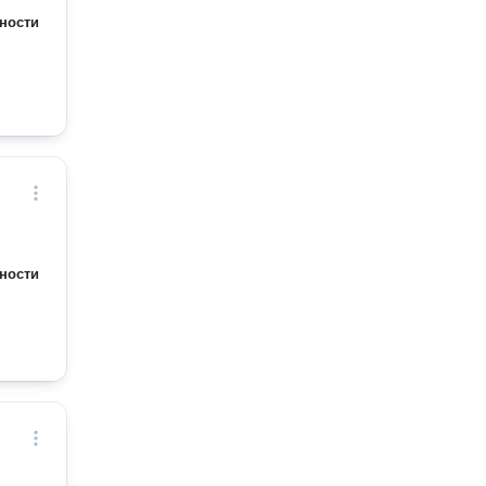
ности
ности