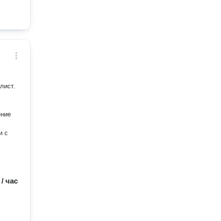
лист.
ение
и с
 / час