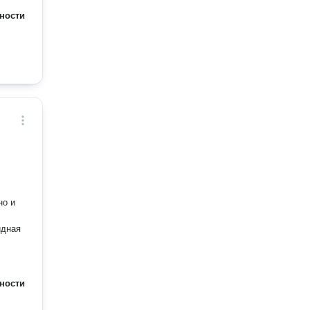
ности
но и
идная
ности