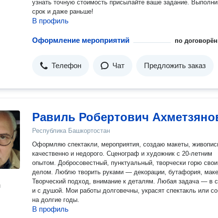
узнать точную стоимость присылайте ваше задание. Выполни
срок и даже раньше!
В профиль
Оформление мероприятий
по договорён
Телефон
Чат
Предложить заказ
Равиль Робертович Ахметзяно
Республика Башкортостан
Оформляю спектакли, мероприятия, создаю макеты, живопис
качественно и недорого. Сценограф и художник с 20-летним
опытом. Добросовестный, пунктуальный, творчески горю сво
делом. Люблю творить руками — декорации, бутафория, маке
Творческий подход, внимание к деталям. Любая задача — в с
н
и с душой. Мои работы долговечны, украсят спектакль или событие
на долгие годы.
В профиль