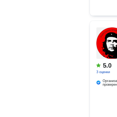
5.0
3 оценки
Организ
провере