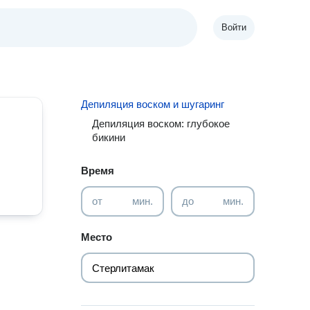
Войти
Депиляция воском и шугаринг
Депиляция воском: глубокое
бикини
Время
от
мин.
до
мин.
Место