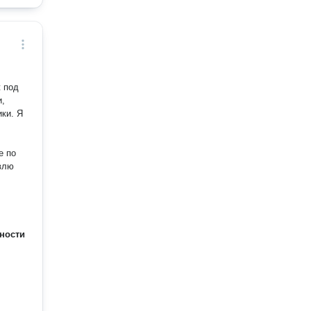
и,
и. Я
е по
влю
ности