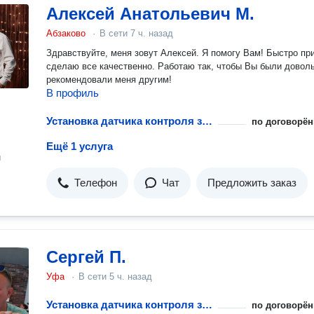
Алексей Анатольевич М.
Абзаково
·
В сети
7 ч. назад
Здравствуйте, меня зовут Алексей. Я помогу Вам! Быстро пр
сделаю все качественно. Работаю так, чтобы Вы были довол
рекомендовали меня другим!
В профиль
Установка датчика контроля загазованности горючих газов
по договорён
Ещё 1 услуга
н
Телефон
Чат
Предложить заказ
Сергей П.
Уфа
·
В сети
5 ч. назад
Установка датчика контроля загазованности горючих газов
по договорён