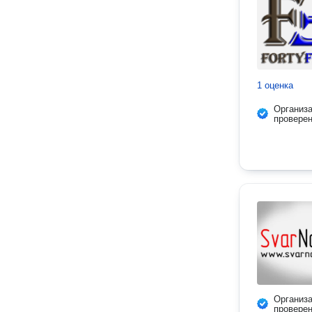
1 оценка
Организ
провере
Организ
провере