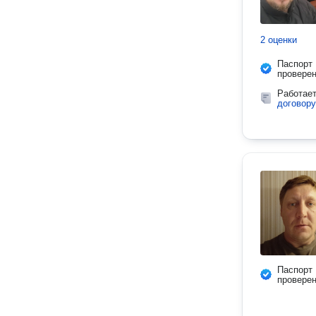
2 оценки
Паспорт
провере
Работае
договору
Паспорт
провере