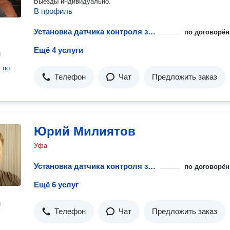
Выезды индивидуально.
В профиль
Установка датчика контроля загазованности горючих газов
по договорён
Ещё 4 услуги
н
т
по
Телефон
Чат
Предложить заказ
Юрий Милиятов
Уфа
Установка датчика контроля загазованности горючих газов
по договорён
Ещё 6 услуг
н
Телефон
Чат
Предложить заказ