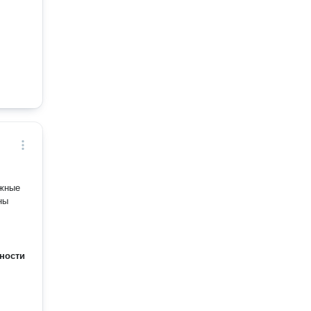
ужные
ны
ности