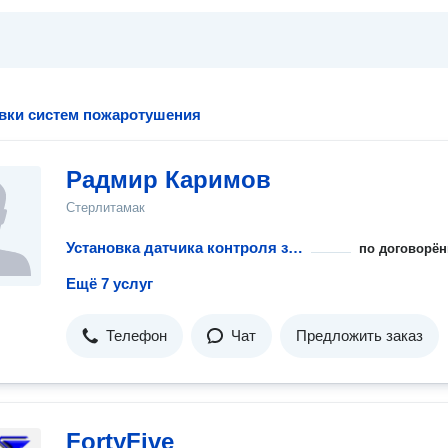
овки систем пожаротушения
Радмир Каримов
Стерлитамак
Установка датчика контроля загазованности горючих газов
по договорён
Ещё 7 услуг
Телефон
Чат
Предложить заказ
FortyFive