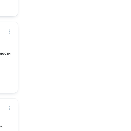
ности
к.