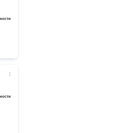
ности
ности