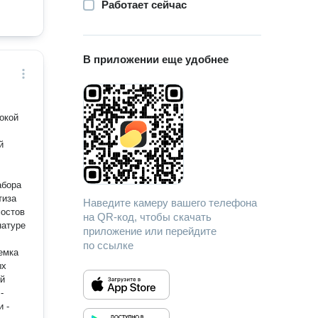
Работает сейчас
В приложении еще удобнее
.
абора
тиза
Наведите камеру вашего телефона
на QR-код, чтобы скачать
натуре
приложение или перейдите
по ссылке
иемка
ых
-
и -