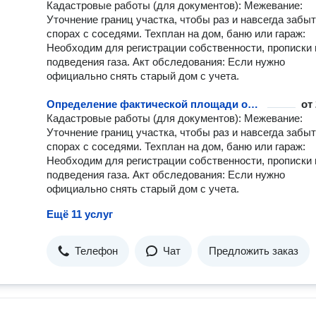
Профессиональное обнаружение скрытых подземных
Кадастровые работы (для документов): Межевание:
коммуникаций. ПО: Обработка данных в AutoCAD, Civil 3D и
Уточнение границ участка, чтобы раз и навсегда забыт
специализированных кадастровых программах. Услуги и опыт: За
спорах с соседями. Техплан на дом, баню или гараж:
моими плечами сотни выполненных объектов — от частных
Необходим для регистрации собственности, прописки 
садовых участков до крупных строительных площадок.
подведения газа. Акт обследования: Если нужно
официально снять старый дом с учета.
Определение фактической площади объекта
от
Кадастровые работы (для документов): Межевание:
Уточнение границ участка, чтобы раз и навсегда забыт
спорах с соседями. Техплан на дом, баню или гараж:
Необходим для регистрации собственности, прописки 
подведения газа. Акт обследования: Если нужно
официально снять старый дом с учета.
Ещё 11 услуг
Телефон
Чат
Предложить заказ