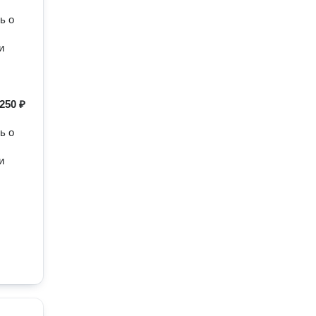
ь о
и
250 ₽
ь о
и