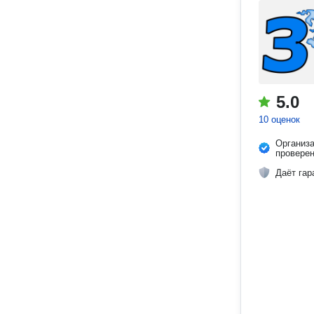
5.0
10 оценок
Организ
провере
Даёт гар