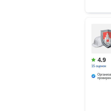
4.9
15 оценок
Организ
провере