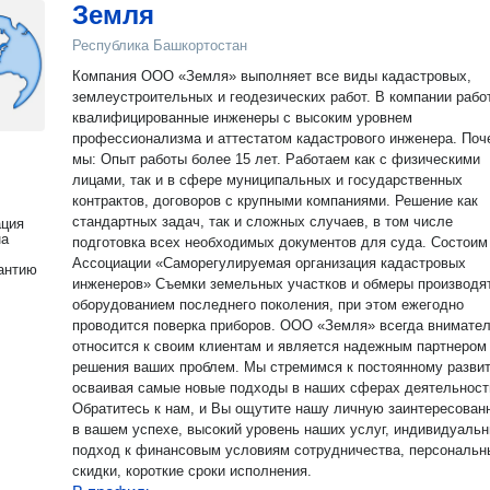
Земля
Республика Башкортостан
Компания ООО «Земля» выполняет все виды кадастровых,
землеустроительных и геодезических работ. В компании рабо
квалифицированные инженеры с высоким уровнем
профессионализма и аттестатом кадастрового инженера. Почему
мы: Опыт работы более 15 лет. Работаем как с физическими
лицами, так и в сфере муниципальных и государственных
контрактов, договоров с крупными компаниями. Решение как
стандартных задач, так и сложных случаев, в том числе
ация
на
подготовка всех необходимых документов для суда. Состоим
Ассоциации «Саморегулируемая организация кадастровых
антию
инженеров» Съемки земельных участков и обмеры производя
оборудованием последнего поколения, при этом ежегодно
проводится поверка приборов. ООО «Земля» всегда внимате
относится к своим клиентам и является надежным партнером
решения ваших проблем. Мы стремимся к постоянному разви
осваивая самые новые подходы в наших сферах деятельност
Обратитесь к нам, и Вы ощутите нашу личную заинтересован
в вашем успехе, высокий уровень наших услуг, индивидуаль
подход к финансовым условиям сотрудничества, персональн
скидки, короткие сроки исполнения.