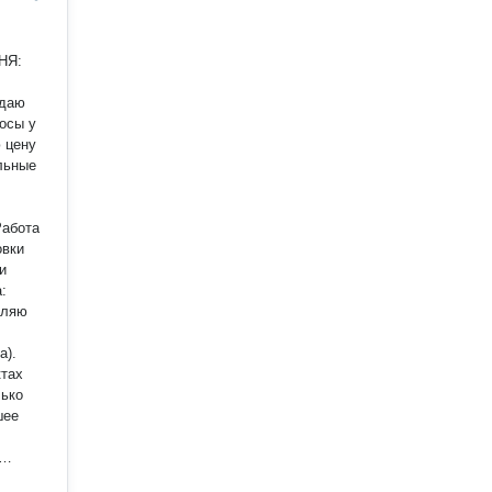
ждаю
росы у
 цену
Работа
овки
и
еляю
а).
ктах
шее