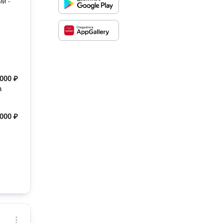
ии -
ые.
000 ₽
а
000 ₽