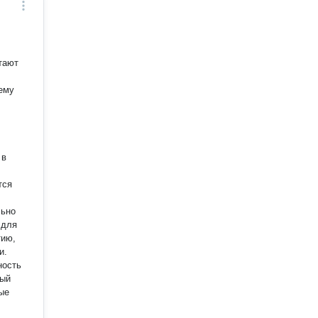
тают
 в
тся
льно
 для
тию,
и.
ность
ный
ые