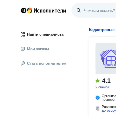
Кадастровые
Найти специалиста
Мои заказы
Стать исполнителем
4.1
9 оценок
Организ
провере
Работае
договору