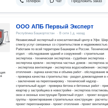
Телефон
Чат
Предложить заказ
ООО АПБ Первый Эксперт
Республика Башкортостан
·
В сети
1 д. назад
Независимый экспертный и консалтинговый центр в Уфе. Широкой
спектр услуг связанных со строительством и недвижимостью
Работаем по всей территории Башкирии и России. Технический
отдел: - обследование зданий и сооружений - строительная
экспертиза - техническая экспертиза - судебная экспертиза -
экспертиза кровли - экспертиза частных домов - экспертиза з
- экспертиза вентиляции - экспертиза водоснабжения - экспер
отопления - оценка качества и объема работ - обследование мостов
ация
на
- проверка качества строительства - раздел домовладения в 
- заключение на перепланировку - технический надзор -
строительный аудит - проверка бетона и бетонных работ - пр
квартир у застройщика в новостройке - экспертиза пластиков
окон и оконных конструкции Проектный отдел: - проект входной
группы - проектирование строительных конструкции - расчеты 
проект перепланировки - проект отопления - проект вентиляци