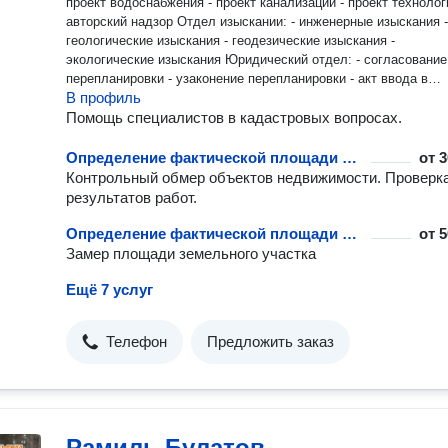
проект водоснабжения - проект канализации - проект технолог
авторский надзор Отдел изыскании: - инженерные изыскания -
геологические изыскания - геодезические изыскания -
экологические изыскания Юридический отдел: - согласование
перепланировки - узаконение перепланировки - акт ввода в
В профиль
эксплуатацию - получение разрешения на строительство Все
услуги описать невозможно. Звоните, консультации бесплатн
Помощь специалистов в кадастровых вопросах.
Определение фактической площади объекта
от
3
Контрольный обмер объектов недвижимости. Проверк
результатов работ.
Определение фактической площади объекта
от
5
Замер площади земельного участка
Ещё 7 услуг
Телефон
Предложить заказ
Рамиль Булатов