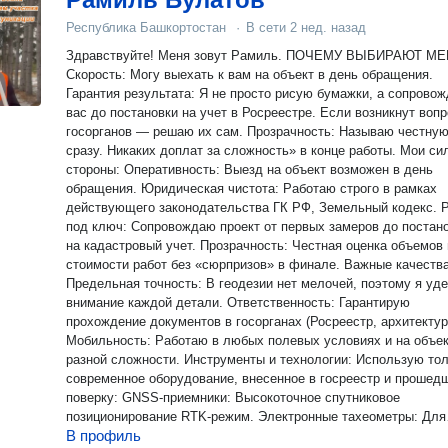
Республика Башкортостан
·
В сети
2 нед. назад
Здравствуйте! Меня зовут Рамиль. ПОЧЕМУ ВЫБИРАЮТ МЕНЯ:
Скорость: Могу выехать к вам на объект в день обращения.
Гарантия результата: Я не просто рисую бумажки, а сопрово
вас до постановки на учет в Росреестре. Если возникнут воп
госорганов — решаю их сам. Прозрачность: Называю честную
сразу. Никаких доплат за сложность» в конце работы. Мои сильные
стороны: Оперативность: Выезд на объект возможен в день
обращения. Юридическая чистота: Работаю строго в рамках
действующего законодательства ГК РФ, Земельный кодекс. 
под ключ: Сопровождаю проект от первых замеров до постан
на кадастровый учет. Прозрачность: Честная оценка объемов 
стоимости работ без «сюрпризов» в финале. Важные качества:
Предельная точность: В геодезии нет мелочей, поэтому я уд
внимание каждой детали. Ответственность: Гарантирую
прохождение документов в госорганах (Росреестр, архитектур
Мобильность: Работаю в любых полевых условиях и на объе
разной сложности. Инструменты и технологии: Использую только
современное оборудование, внесенное в госреестр и прошед
поверку: GNSS-приемники: Высокоточное спутниковое
позиционирование RTK-режим. Электронные тахеометры: Для
В профиль
работ, требующих миллиметровой точности. Трассоискатели: