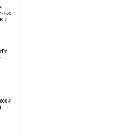
я
ичное
но и
дуру
о
000 ₽
я