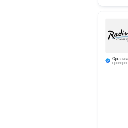
Организ
провере