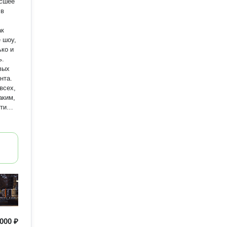
ысшее
ак
 шоу,
ько и
ь.
вых
нта.
всех,
аким,
ти
вить!
000 ₽