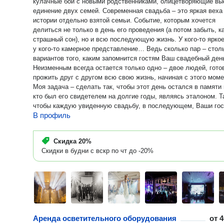
кулачные бои с новыми родственниками, олицетворяющие в
единение двух семей. Современная свадьба – это яркая веха в
истории отдельно взятой семьи. Событие, которым хочется
делиться не только в день его проведения (а потом забыть, к
страшный сон), но и всю последующую жизнь. У кого-то яркое
у кого-то камерное представление… Ведь сколько пар – стол
вариантов того, каким запомнится гостям Ваш свадебный ден
Неизменным всегда остается только одно – двое людей, гото
прожить друг с другом всю свою жизнь, начиная с этого моме
Моя задача – сделать так, чтобы этот день остался в памяти 
кто был его свидетелем на долгие годы, являясь эталоном. Т
чтобы каждую увиденную свадьбу, в последующем, Ваши гос
В профиль
сравнивали именно с ним. Наши цели совпадают? Тогда давайте
знакомиться лично, будем делать свадьбу по любви! И кстати, я не
только свадебный ведущий. Любое Ваше Событие, от юбилея
Скидка
20%
любимого дедушки, до стадионного концерта, от презентации
Скидки в будни с вскр по чт до -20%
компании до ведения youtube-шоу – каждая задача будет
выполнена с неизменно превосходным результатом. Мечты должны
сбываться. А все что можно представить - возможно осущест
Аренда осветительного оборудования
от
4