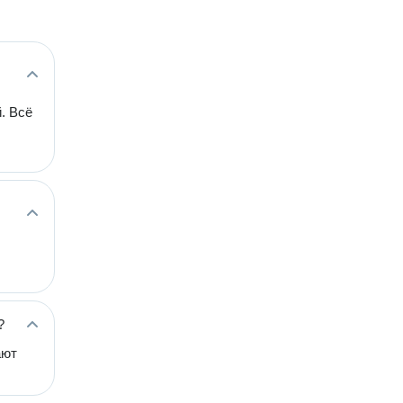
. Всё
?
ают