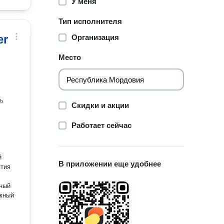
У меня
Тип исполнителя
er
Организация
Место
ть
Скидки и акции
Работает сейчас
й
В приложении еще удобнее
ятия
нный