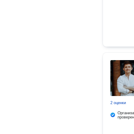
2 оценки
Организ
провере