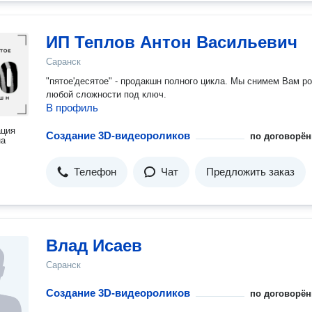
ИП Теплов Антон Васильевич
Саранск
"пятое'десятое" - продакшн полного цикла. Мы снимем Вам р
любой сложности под ключ.
В профиль
ация
Создание 3D-видеороликов
по договорён
на
Телефон
Чат
Предложить заказ
Влад Исаев
Саранск
Создание 3D-видеороликов
по договорён