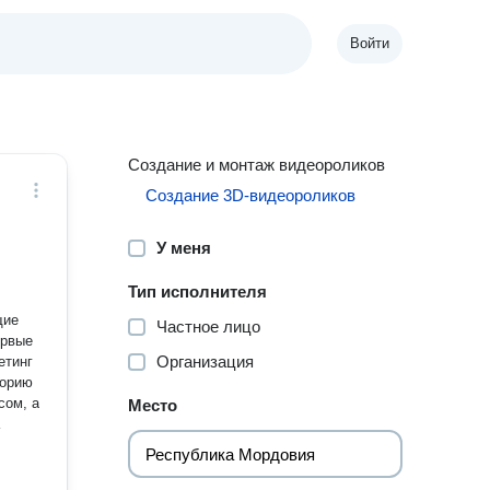
Войти
Создание и монтаж видеороликов
Создание 3D-видеороликов
У меня
Тип исполнителя
щие
Частное лицо
ервые
Организация
торию
сом, а
Место