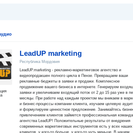
аудио
LeadUP marketing
Республика Мордовия
LeadUP.marketing - рекламно-маркетинговое агентство и
видеопродакшен полного цикла в Пензе. Превращаем ваши
рекламные бюджеты в заявки и продажи. Комплексное
продвижение вашего бизнеса в интернете. Генерируем входя
ация
заявки и увеличиваем входящий поток от 2 до 15 раз уже в п
на
месяцы. При работе над каждым проектом мы вникаем в маркетинг
и бизнес-процессы компании клиента, изучаем целевую ауди
и формулируем ценностное предложение. Занимайтесь бизне
привлечением клиентов займется профессиональная команда
агентства LeadUP! Положительные результаты от внедрения
современных маркетинговых инструментов есть у всех наших
клиентов, у кого-то больше, у кого-то чуть меньше. В нашем