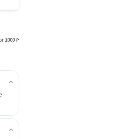
от
1000 ₽
ё