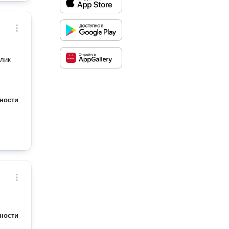
олик
ности
ности