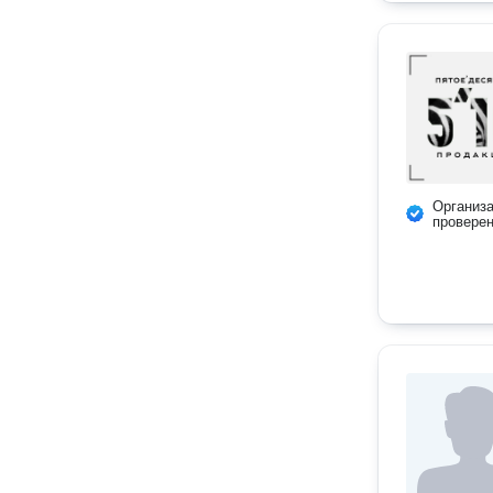
Организ
провере