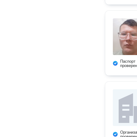
Паспорт
провере
Организ
провере