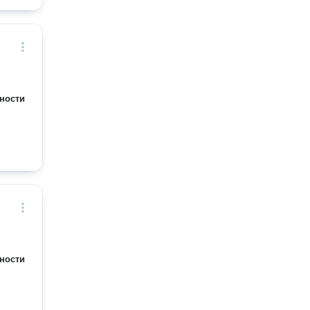
ности
ности