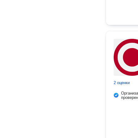
2 оценки
Организ
провере