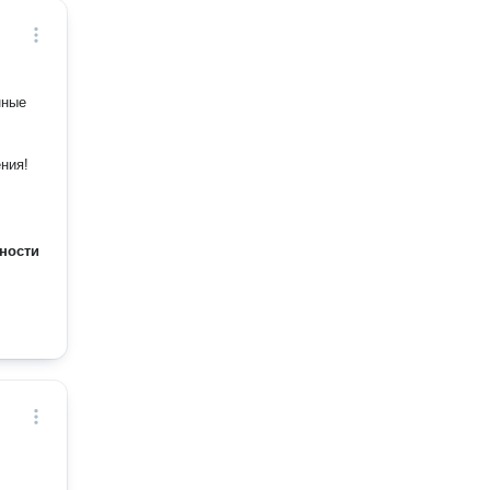
нные
ния!
ности