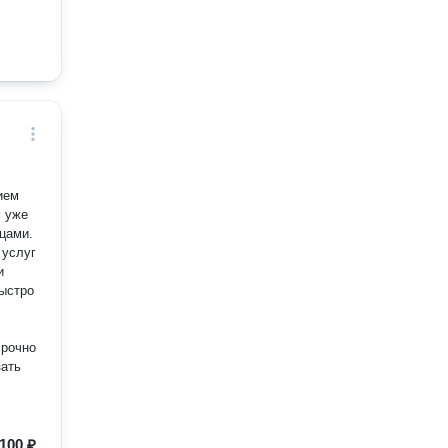
ием
м уже
ицами.
 услуг
и
быстро
срочно
зать
100 ₽