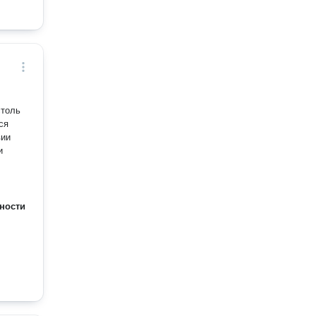
столь
ся
и
ности