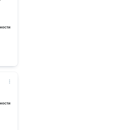
ности
ности