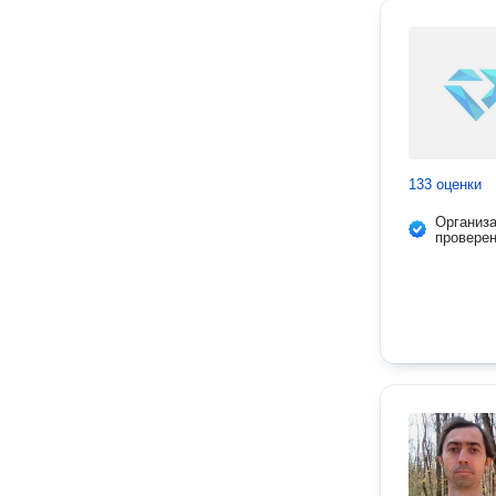
133 оценки
Организ
провере