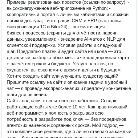
Примеры реализованных проектов (ссылки по запросу): -
высоконагруженное веб‑приложение на Python; -
корпоративный портал с личными кабинетами и сложной
логикой доступа; - интеграция CRM и ERP (настройка
синхронизации 1C и Bitrix24); - автоматизация
бизнес‑процессов (скрипты для отчётности, парсинг
данных, уведомления); - внедрение AI‑чатов с NLP для
клиентской поддержки. Условия работы и следующий
шаг: Предлагаю платный аудит сайта или кода — это
детальный разбор слабых мест и чёткая дорожная карта
с расчётом сроков и бюджета. Услуга платная, но
окупается: вы сэкономите время и деньги в будущем.
Хотите создать сайт или улучшить существующий?
Пришлите ссылку на сайт и описание задачи в удобный
чат — я проведу экспресс‑анализ и предложу конкретные
шаги для решения.
Сайты под ключ от опытного разработчика. Создаю
работающие сайты уже более 10 лет. Как практикующий
веб-программист, я полностью закрываю всю
потребность в разработке под ключ — без посредников,
агентских наценок и сорванных сроков. Мой подход —
это комплексное решение, где я лично отвечаю за каждый
этап: - Концепция и проектирование: детально изучаю