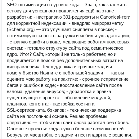
SEO‑оптимизация на уровне кода: - Знаю, как заложить
основу для успешного продвижения ещё на этапе
разработки: - настраиваю 301‑редиректы и Canonical‑теги
для корректной индексации; - внедряю микроразметку
(Schema.org) — это улучшает сниппеты в поиске; -
оптимизирую скорость загрузки и мобильную адаптацию;
- страняю ошибки в коде, мешающие роботам поисковых
систем; - готовлю структуру сайта под семантическое
ядро. Итог? Сайт, который не только работает, но и
продвигается в поиске без дополнительных затрат на
«исправления». Техподдержка и срочные задачи —
помогу быстро Начните с небольшой задачи — так вы
оцените мою работу на практике: - срочное исправление
багов и ошибок в коде; - восстановление сайта после
взлома, удаление вирусов; - доработка и правка
существующего проекта; - обновление модулей,
плагинов, контента; - настройка хостинга,
SSL‑сертификата, бэкапов; - техническая поддержка
сайта на постоянной основе. Решаю проблемы
оперативно — чтобы ваш сайт снова работал без сбоев.
Сложные проекты: когда нужно больше возможностей
Берусь за масштабные задачи и нестандартные решения.