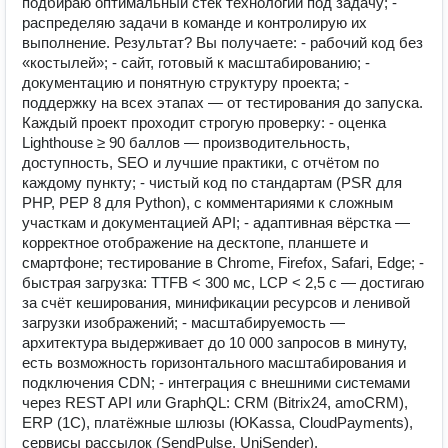
подбираю оптимальный стек технологий под задачу; -
распределяю задачи в команде и контролирую их
выполнение. Результат? Вы получаете: - рабочий код без
«костылей»; - сайт, готовый к масштабированию; -
документацию и понятную структуру проекта; -
поддержку на всех этапах — от тестирования до запуска.
Каждый проект проходит строгую проверку: - оценка
Lighthouse ≥ 90 баллов — производительность,
доступность, SEO и лучшие практики, с отчётом по
каждому пункту; - чистый код по стандартам (PSR для
PHP, PEP 8 для Python), с комментариями к сложным
участкам и документацией API; - адаптивная вёрстка —
корректное отображение на десктопе, планшете и
смартфоне; тестирование в Chrome, Firefox, Safari, Edge; -
быстрая загрузка: TTFB < 300 мс, LCP < 2,5 с — достигаю
за счёт кеширования, минификации ресурсов и ленивой
загрузки изображений; - масштабируемость —
архитектура выдерживает до 10 000 запросов в минуту,
есть возможность горизонтального масштабирования и
подключения CDN; - интеграция с внешними системами
через REST API или GraphQL: CRM (Bitrix24, amoCRM),
ERP (1C), платёжные шлюзы (ЮKassa, CloudPayments),
сервисы рассылок (SendPulse, UniSender).