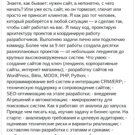
Знаете, как бывает: нужен сайт, а непонятно, с чего
начать? Или уже есть сайт, но он тормозит, глючит или
просто не приносит клиентов. Я как раз тот человек,
который разберётся в любой ситуации — и сделаю так,
чтобы сайт работал на вас. Я пишу код, проектирую
архитектуру проектов и координирую работу
разработчиков. Выполняю задачи лично или подключаю
команду. Более чем за 9 лет работы создала десятки
разноплановых проектов — от небольших лендингов до
крупных высоконагруженных систем. Что умею: -
создание сайтов под ключ (лендинги, корпоративные
сайты, интернет‑магазины); - разработку сайтов на
WordPress, Bitrix, MODX, PHP, Python; -
программирование веб‑систем и интеграцию CRM/ERP; -
техническую поддержку и сопровождение сайтов; -
SEO‑оптимизацию на этапе разработки; - внедрение
AI‑решений и автоматизации; - микроразметку для
поисковых систем. Как я работаю: от анализа до запуска
Прежде чем писать код, изучаю задачу и бизнес‑цели. На
старте: - анализирую требования и целевую аудиторию; -
оцениваю технические риски и варианты реализации; -
составляю план разработки с этапами и сроками; -