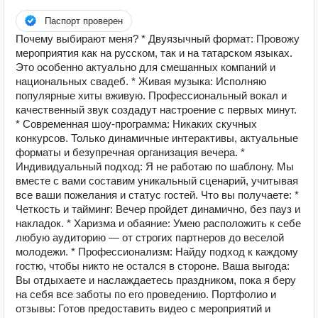
Паспорт проверен
Почему выбирают меня? * Двуязычный формат: Провожу
мероприятия как на русском, так и на татарском языках.
Это особенно актуально для смешанных компаний и
национальных свадеб. * Живая музыка: Исполняю
популярные хиты вживую. Профессиональный вокал и
качественный звук создадут настроение с первых минут.
* Современная шоу-программа: Никаких скучных
конкурсов. Только динамичные интерактивы, актуальные
форматы и безупречная организация вечера. *
Индивидуальный подход: Я не работаю по шаблону. Мы
вместе с вами составим уникальный сценарий, учитывая
все ваши пожелания и статус гостей. Что вы получаете: *
Четкость и тайминг: Вечер пройдет динамично, без пауз и
накладок. * Харизма и обаяние: Умею расположить к себе
любую аудиторию — от строгих партнеров до веселой
молодежи. * Профессионализм: Найду подход к каждому
гостю, чтобы никто не остался в стороне. Ваша выгода:
Вы отдыхаете и наслаждаетесь праздником, пока я беру
на себя все заботы по его проведению. Портфолио и
отзывы: Готов предоставить видео с мероприятий и