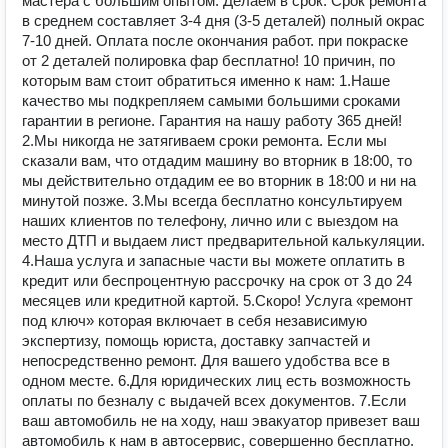
мaстеpа c бoльшим опытом. Дeлаем в срок. Срок ремонта
в среднем составляет 3-4 дня (3-5 деталей) полный окрас
7-10 дней. Оплата после окончания работ. при покраске
от 2 деталей полировка фар бесплатно! 10 причин, по
которым вам стоит обратиться именно к нам: 1.Наше
качество мы подкрепляем самыми большими сроками
гарантии в регионе. Гарантия на нашу работу 365 дней!
2.Мы никогда не затягиваем сроки ремонта. Если мы
сказали вам, что отдадим машину во вторник в 18:00, то
мы действительно отдадим ее во вторник в 18:00 и ни на
минутой позже. 3.Мы всегда бесплатно консультируем
наших клиентов по телефону, лично или с выездом на
место ДТП и выдаем лист предварительной калькуляции.
4.Наша услуга и запасные части вы можете оплатить в
кредит или беспроцентную рассрочку на срок от 3 до 24
месяцев или кредитной картой. 5.Скоро! Услуга «ремонт
под ключ» которая включает в себя независимую
экспертизу, помощь юриста, доставку запчастей и
непосредственно ремонт. Для вашего удобства все в
одном месте. 6.Для юридических лиц есть возможность
оплаты по безналу с выдачей всех документов. 7.Если
ваш автомобиль не на ходу, наш эвакуатор привезет ваш
автомобиль к нам в автосервис, совершенно бесплатно.