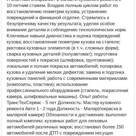
10‑летним стажем. Владею полным циклом работ по
восстановлению геометрии кузова, устранению
повреждений и финишной отделке. Стремлюсь к
безупречному качеству результата, уделяя особое
внимание деталям и соблюдению технологических норм.
Ключевые навыки диагностика и оценка повреждений
кузова; восстановление геометрии кузова на стапеле;
рихтовка кузовных элементов (в т. ч. сложных форм);
сварка кузовных деталей (полуавтомат); подготовка
поверхностей к покраске (шлифовка, грунтование);
локальная и полная покраска автомобилей; полировка
кузова и удаление мелких дефектов; замена и подгонка
кузовных панелей; работа с современными материалами
(композиты, пластики); использование
профессионального оборудования (стапель, покрасочная
камера, шлифовальные машины). Опыт работы
ТрансТехСервис - 5 лет Должность: Мастер кузовного
ремонта Авто 1 - 2 года Должность - Маляр(покраска в
малярной камере) Обязанности и достижения: выполнял
полный комплекс кузовных работ для легковых
автомобилей различных марок; восстановил более 150
автомобилей после ДТП с повреждением несущих