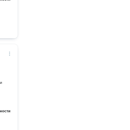
ки
ности