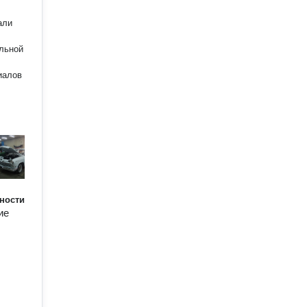
али
ельной
иалов
ности
ие