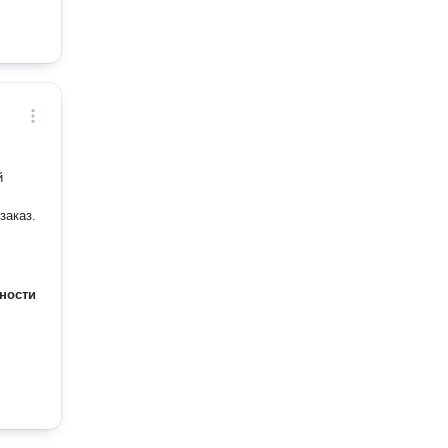
й
заказ.
ности