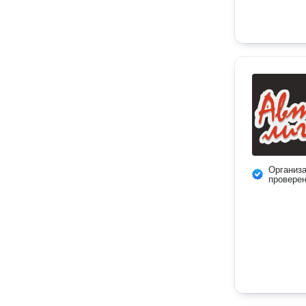
Организ
провере