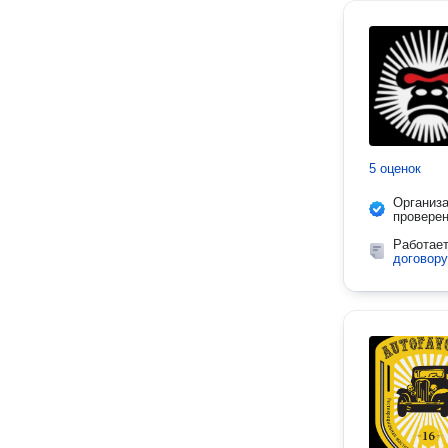
5 оценок
Организ
провере
Работае
договору