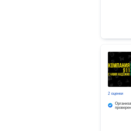
2 оценки
Организ
провере