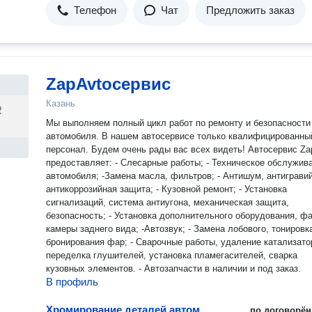
Телефон
Чат
Предложить заказ
ZapAvtoсервис
Казань
Мы выполняем полный цикл работ по ремонту и безопасности
автомобиля. В нашем автосервисе только квалифицированны
персонал. Будем очень рады вас всех видеть! Автосервис ZapAvto
предоставляет: - Слесарные работы; - Техническое обслужив
автомобиля; -Замена масла, фильтров; - Антишум, антигравий
антикоррозийная защита; - Кузовной ремонт; - Установка
сигнализаций, система антиугона, механическая защита,
безопасность; - Установка дополнительного оборудования, фа
камеры заднего вида; -Автозвук; - Замена лобового, тонировк
бронирования фар; - Сварочные работы, удаление катализато
переделка глушителей, установка пламегасителей, сварка
кузовных элементов. - Автозапчасти в наличии и под заказ.
В профиль
Хромирование деталей автомобиля
по договорён