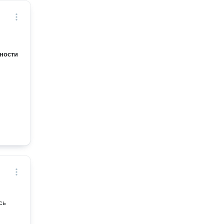
ности
сь