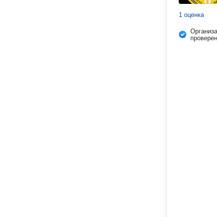
1 оценка
Организ
провере