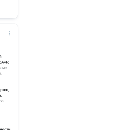
й
ание
,
ркоп,
а,
ра,
ности