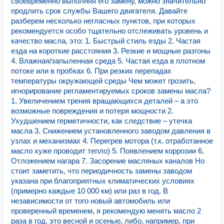
своевременно выполняя его замену, можно значительно
продлить срок службы Вашего двигателя. Давайте
разберем несколько негласных пунктов, при которых
рекомендуется особо тщательно отслеживать уровень и
качество масла, это: 1. Быстрый стиль езды 2. Частая
езда на короткие расстояния 3. Резкие и мощные разгоны
4. Влажная/запыленная среда 5. Частая езда в плотном
потоке или в пробках 6. При резких перепадах
температуры окружающей среды Чем может грозить,
игнорирование регламентируемых сроков замены масла?
1. Увеличением трения вращающихся деталей – а это
возможные повреждения и потеря мощности 2.
Ухудшением герметичности, как следствие – утечка
масла 3. Снижением установленного заводом давления в
узлах и механизмах 4. Перегрев мотора (т.к. отработанное
масло хуже проводит тепло) 5. Появлением коррозии 6.
Отложением нагара 7. Засорение масляных каналов Но
стоит заметить, что периодичность замены заводом
указана при благоприятных климатических условиях
(примерно каждые 10 000 км) или раз в год. В
независимости от того новый автомобиль или
проверенный временем, я рекомендую менять масло 2
раза в год, это весной и осенью, либо, например, при