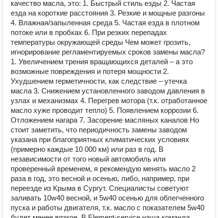
качество масла, это: 1. Быстрый стиль езды 2. Частая
езда на короткие расстояния 3. Резкие и мощные разгоны
4. Влажная/запыленная среда 5. Частая езда в плотном
потоке или в пробках 6. При резких перепадах
температуры окружающей среды Чем может грозить,
игнорирование регламентируемых сроков замены масла?
1. Увеличением трения вращающихся деталей – а это
возможные повреждения и потеря мощности 2.
Ухудшением герметичности, как следствие – утечка
масла 3. Снижением установленного заводом давления в
узлах и механизмах 4. Перегрев мотора (т.к. отработанное
масло хуже проводит тепло) 5. Появлением коррозии 6.
Отложением нагара 7. Засорение масляных каналов Но
стоит заметить, что периодичность замены заводом
указана при благоприятных климатических условиях
(примерно каждые 10 000 км) или раз в год. В
независимости от того новый автомобиль или
проверенный временем, я рекомендую менять масло 2
раза в год, это весной и осенью, либо, например, при
переезде из Крыма в Сургут. Специалисты советуют
заливать 10w40 весной, и 5w40 осенью для облегченного
пуска и работы двигателя, т.к. масло с показателем 5w40
будет менее вязкое. В Element-service наша команда