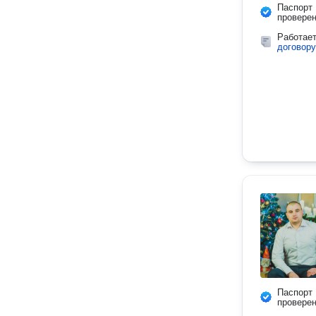
Паспорт
провере
Работае
договору
Паспорт
провере