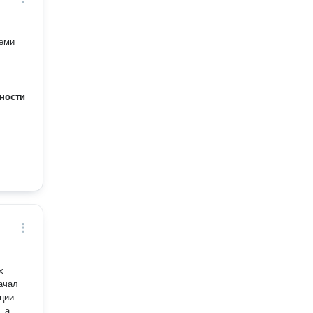
семи
ности
х
ачал
ции.
, а