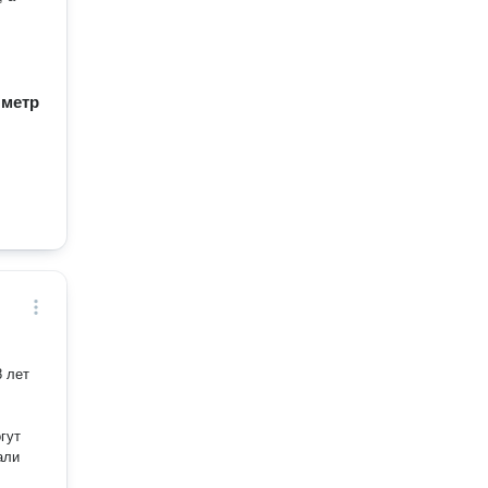
/ метр
8 лет
гут
али