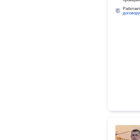
Работае
договору