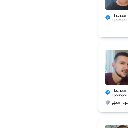
Паспорт
провере
Паспорт
провере
Даёт гар