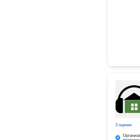
3 оценки
Организ
провере