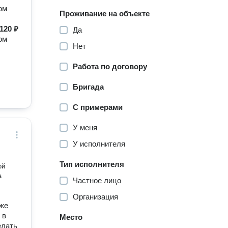
ом
Проживание на объекте
120 ₽
Да
ом
Нет
Работа по договору
Бригада
С примерами
У меня
У исполнителя
Тип исполнителя
ой
а
Частное лицо
Организация
оже
 в
Место
елать