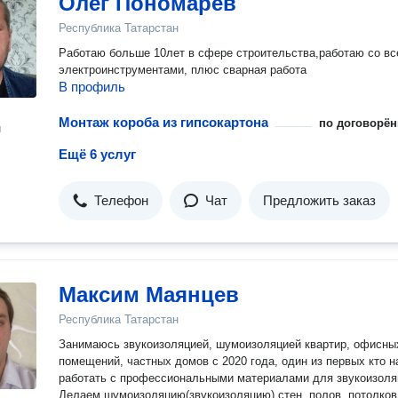
Олег Пономарев
Республика Татарстан
Работаю больше 10лет в сфере строительства,работаю со в
электроинструментами, плюс сварная работа
В профиль
Монтаж короба из гипсокартона
по договорён
н
Ещё 6 услуг
Телефон
Чат
Предложить заказ
Максим Маянцев
Республика Татарстан
Занимаюсь звукоизоляцией, шумоизоляцией квартир, офисны
помещений, частных домов с 2020 года, один из первых кто н
работать с профессиональными материалами для звукоизоля
Делаем шумоизоляцию(звукоизоляцию) стен, полов, потолков