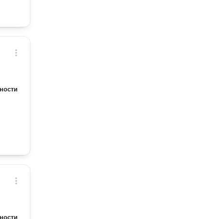
ности
ности