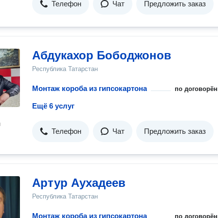
Телефон
Чат
Предложить заказ
Абдукахор Бободжонов
Республика Татарстан
Монтаж короба из гипсокартона
по договорён
Ещё 6 услуг
н
Телефон
Чат
Предложить заказ
Артур Аухадеев
Республика Татарстан
Монтаж короба из гипсокартона
по договорён