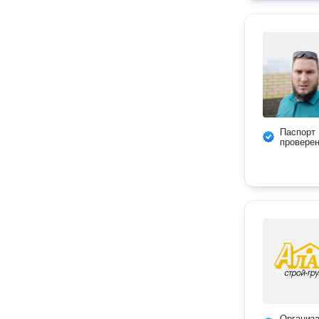
Паспорт
провере
Организ