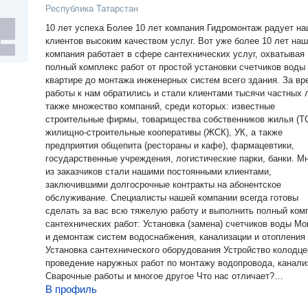
Республика Татарстан
10 лет успеха Более 10 лет компания Гидромонтаж радует н
клиентов высоким качеством услуг. Вот уже более 10 лет наша
компания работает в сфере сантехнических услуг, охватывая
полный комплекс работ от простой установки счетчиков воды
квартире до монтажа инженерных систем всего здания. За вр
работы к нам обратились и стали клиентами тысячи частных л
также множество компаний, среди которых: известные
строительные фирмы, товарищества собственников жилья (Т
жилищно-строительные кооперативы (ЖСК), УК, а также
предприятия общепита (рестораны и кафе), фармацевтики,
государственные учреждения, логистические парки, банки. М
из заказчиков стали нашими постоянными клиентами,
заключившими долгосрочные контракты на абонентское
обслуживание. Специалисты нашей компании всегда готовы
сделать за вас всю тяжелую работу и выполнить полный ком
сантехнических работ: Установка (замена) счетчиков воды Монтаж
и демонтаж систем водоснабжения, канализации и отопления
Установка сантехнического оборудования Устройство колодце
проведение наружных работ по монтажу водопровода, канали
Сварочные работы и многое другое Что нас отличает?
В профиль
"Профессионализм - превыше всего" Наша компания – это
небольшой и хорошо организованный коллектив профессиона