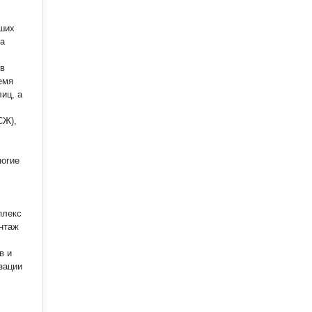
аших
 в
емя
иц, а
СЖ),
ногие
плекс
в и
зации
лов.