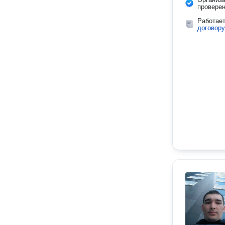
провере
Работае
договору