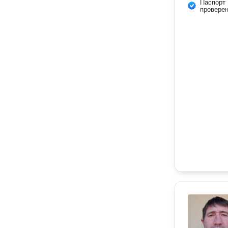
Паспорт
провере