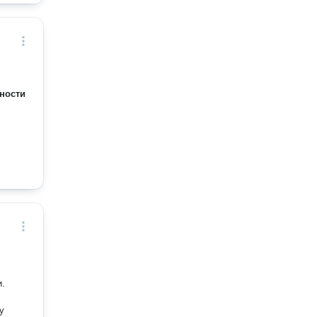
ности
и.
у