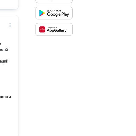
х
имой
заций
ности