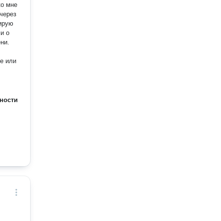
ко мне
 через
тирую
ни.
ности