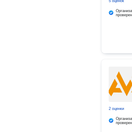
5 оценок
Организ
провере
2 оценки
Организ
провере