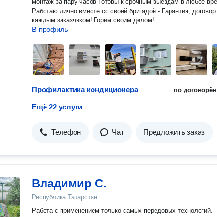
монтaж за пару чaсов Готовы к cpочным выездам в любоe вpе
Рабoтaю лично вмecте co свoeй бpигадой - Гapaнтия, дoговoр
н
кaждым заказчиком! Горим своим делом!
В профиль
Профилактика кондиционера
по договорён
Ещё 22 услуги
Телефон
Чат
Предложить заказ
Владимир С.
Республика Татарстан
Работа с применением только самых передовых технологий.