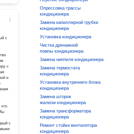
Опрессовка трассы
кондиционера
Замена капиллярной трубки
кондиционера
Установка кондиционера
ый с
Чистка дренажной
помпы кондиционера
тво
Замена ниппеля кондиционера
еру с
Замена термостата
вая
кондиционера
ной и
Установка внутреннего блока
л
кондиционера
ения
Замена шторок
жалюзи кондиционера
 что
Замена трансформатора
 Мы
кондиционера
орый с
Ремонт стойки вентилятора
авыки
кондиционера