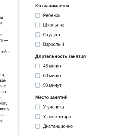
Кто занимается
Ребенок
од
Школьник
Студент
и
Взрослый
нтябрь
Длительность занятия
45 минут
то,
60 минут
90 минут
ть с
лого
Место занятий
У ученика
апишу
У репетитора
е.
Дистанционно