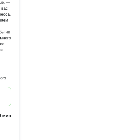
ше. —
 вас
ресса.
бы не
 много
ши
 огэ
60 мин