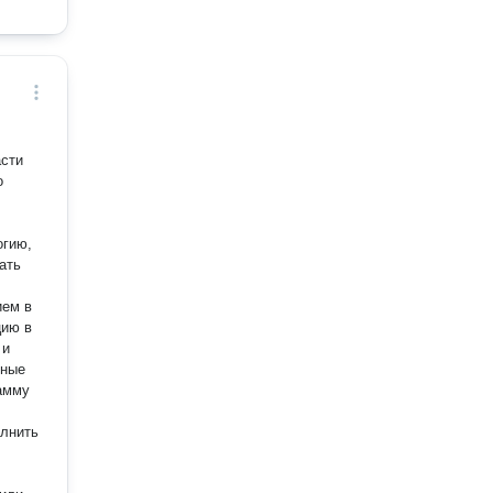
асти
огию,
ать
ием в
цию в
 и
амму
олнить