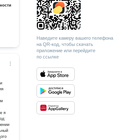
ности
Наведите камеру вашего телефона
на QR-код, чтобы скачать
приложение или перейдите
по ссылке
ки
ия
ом
нении
ьный
дого