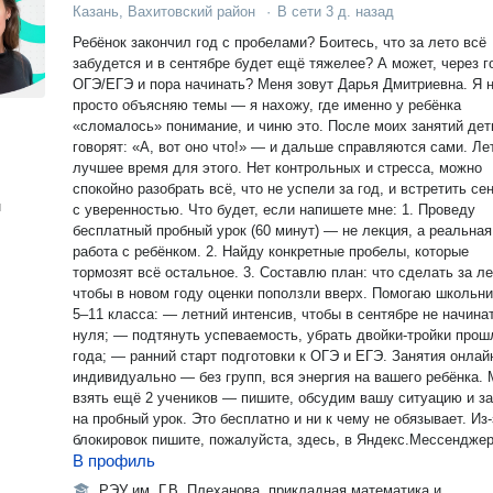
Казань, Вахитовский район
·
В сети
3 д. назад
Ребёнок закончил год с пробелами? Боитесь, что за лето всё
забудется и в сентябре будет ещё тяжелее? А может, через г
ОГЭ/ЕГЭ и пора начинать? Меня зовут Дарья Дмитриевна. Я не
просто объясняю темы — я нахожу, где именно у ребёнка
«сломалось» понимание, и чиню это. После моих занятий дет
говорят: «А, вот оно что!» — и дальше справляются сами. Лето —
лучшее время для этого. Нет контрольных и стресса, можно
спокойно разобрать всё, что не успели за год, и встретить се
н
с уверенностью. Что будет, если напишете мне: 1. Проведу
бесплатный пробный урок (60 минут) — не лекция, а реальная
работа с ребёнком. 2. Найду конкретные пробелы, которые
тормозят всё остальное. 3. Составлю план: что сделать за ле
чтобы в новом году оценки поползли вверх. Помогаю школьникам
5–11 класса: — летний интенсив, чтобы в сентябре не начина
нуля; — подтянуть успеваемость, убрать двойки-тройки прош
года; — ранний старт подготовки к ОГЭ и ЕГЭ. Занятия онлайн,
индивидуально — без групп, вся энергия на вашего ребёнка. Могу
взять ещё 2 учеников — пишите, обсудим вашу ситуацию и з
на пробный урок. Это бесплатно и ни к чему не обязывает. Из-за
блокировок пишите, пожалуйста, здесь, в Яндекс.Мессенджер
В профиль
РЭУ им. Г.В. Плеханова, прикладная математика и