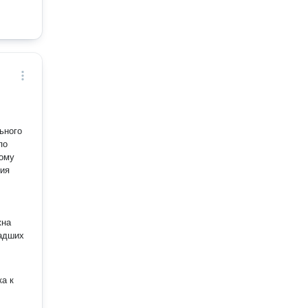
ьного
по
тому
ния
жна
ладших
ка к