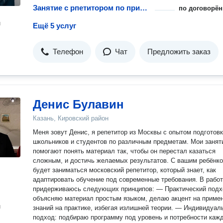
Занятие с рпетитором по природоведению
по договорён
н
Ещё 5 услуг
Телефон
Чат
Предложить заказ
Денис Булавин
Казань, Кировский район
Меня зовут Денис, я репетитор из Москвы с опытом подготов
школьников и студентов по различным предметам. Мои занят
помогают понять материал так, чтобы он перестал казаться
сложным, и достичь желаемых результатов. С вашим ребёнк
будет заниматься московский репетитор, который знает, как
адаптировать обучение под современные требования. В работе я
придерживаюсь следующих принципов: — Практический подход:
объясняю материал простым языком, делаю акцент на приме
н
знаний на практике, избегая излишней теории. — Индивидуал
подход: подбираю программу под уровень и потребности каж