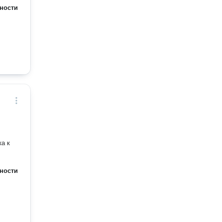
ности
ка к
ности