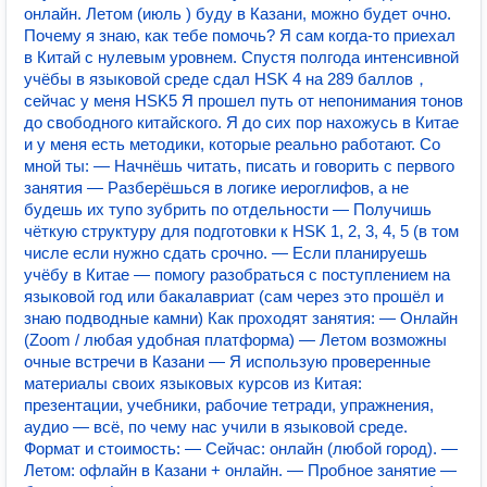
онлайн. Летом (июль ) буду в Казани, можно будет очно.
Почему я знаю, как тебе помочь? Я сам когда-то приехал
в Китай с нулевым уровнем. Спустя полгода интенсивной
учёбы в языковой среде сдал HSK 4 на 289 баллов，
сейчас у меня HSK5 Я прошел путь от непонимания тонов
до свободного китайского. Я до сих пор нахожусь в Китае
и у меня есть методики, которые реально работают. Со
мной ты: — Начнёшь читать, писать и говорить с первого
занятия — Разберёшься в логике иероглифов, а не
будешь их тупо зубрить по отдельности — Получишь
чёткую структуру для подготовки к HSK 1, 2, 3, 4, 5 (в том
числе если нужно сдать срочно. — Если планируешь
учёбу в Китае — помогу разобраться с поступлением на
языковой год или бакалавриат (сам через это прошёл и
знаю подводные камни) Как проходят занятия: — Онлайн
(Zoom / любая удобная платформа) — Летом возможны
очные встречи в Казани — Я использую проверенные
материалы своих языковых курсов из Китая:
презентации, учебники, рабочие тетради, упражнения,
аудио — всё, по чему нас учили в языковой среде.
Формат и стоимость: — Сейчас: онлайн (любой город). —
Летом: офлайн в Казани + онлайн. — Пробное занятие —