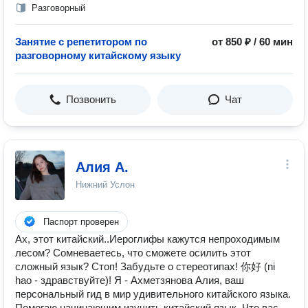
Разговорный
Занятие с репетитором по
от 850 ₽ / 60 мин
разговорному китайскому языку
Позвонить
Чат
Алия А.
Нижний Услон
Паспорт проверен
Ах, этот китайский..Иероглифы кажутся непроходимым
лесом? Сомневаетесь, что сможете осилить этот
сложный язык? Стоп! Забудьте о стереотипах! 你好 (ni
hao - здравствуйте)! Я - Ахметзянова Алия, ваш
персональный гид в мир удивительного китайского языка.
Помогаю начинающим изучить китайский язык. Что вас