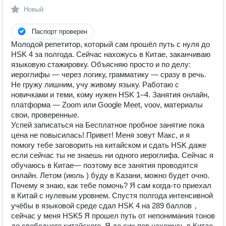
Новый
Паспорт проверен
Молодой репетитор, который сам прошёл путь с нуля до
HSK 4 за полгода. Сейчас нахожусь в Китае, заканчиваю
языковую стажировку. Объясняю просто и по делу:
иероглифы — через логику, грамматику — сразу в речь.
Не гружу лишним, учу живому языку. Работаю с
новичками и теми, кому нужен HSK 1–4. Занятия онлайн,
платформа — Zoom или Google Meet, voov, материалы
свои, проверенные.
Успей записаться на Бесплатное пробное занятие пока
цена не повысилась! Привет! Меня зовут Макс, и я
помогу тебе заговорить на китайском и сдать HSK даже
если сейчас ты не знаешь ни одного иероглифа. Сейчас я
обучаюсь в Китае— поэтому все занятия проводятся
онлайн. Летом (июль ) буду в Казани, можно будет очно.
Почему я знаю, как тебе помочь? Я сам когда-то приехал
в Китай с нулевым уровнем. Спустя полгода интенсивной
учёбы в языковой среде сдал HSK 4 на 289 баллов，
сейчас у меня HSK5 Я прошел путь от непонимания тонов
до свободного китайского. Я до сих пор нахожусь в Китае