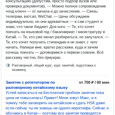
консультацию (допустим, просто подбор вузов или
проверка документов). — Можно полное сопровождение
«под ключ» — от начала и до зачисления. — Связь:
телеграм, ватсап, WeChat. — Цены обсуждаем
индивидуально, но они адекватные — я сам студент и
знаю, что такое бюджет. Для кого: — Те, кто хочет
поехать на языковой год / бакалавриат / магистратуру в
Китай. — Те, кто уже начал разбираться, но запутался. —
Те, кто хочет получить стипендию и не знает, с чего
начать. Напиши мне, кратко расскажи, куда и зачем
хочешь поехать — договоримся о первом созвоне. Всё
расскажу честно, без приукрас.
Разговорный, общий курс, курс занятий, подготовка к
экзамену
Занятие с репетитором по
от 700 ₽ / 60 мин
разговорному китайскому языку
Успей записаться на Бесплатное пробное занятие пока
цена не повысилась! Привет! Меня зовут Макс, и я
помогу тебе заговорить на китайском и сдать HSK даже
если сейчас ты не знаешь ни одного иероглифа. Сейчас я
обучаюсь в Китае— поэтому все занятия проводятся