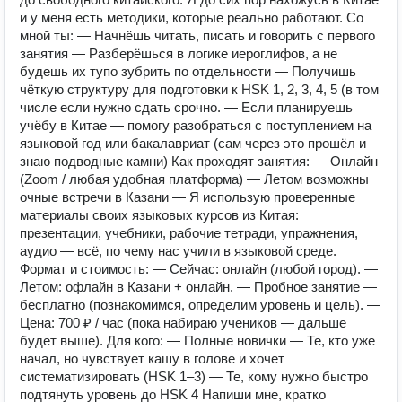
и у меня есть методики, которые реально работают. Со
мной ты: — Начнёшь читать, писать и говорить с первого
занятия — Разберёшься в логике иероглифов, а не
будешь их тупо зубрить по отдельности — Получишь
чёткую структуру для подготовки к HSK 1, 2, 3, 4, 5 (в том
числе если нужно сдать срочно. — Если планируешь
учёбу в Китае — помогу разобраться с поступлением на
языковой год или бакалавриат (сам через это прошёл и
знаю подводные камни) Как проходят занятия: — Онлайн
(Zoom / любая удобная платформа) — Летом возможны
очные встречи в Казани — Я использую проверенные
материалы своих языковых курсов из Китая:
презентации, учебники, рабочие тетради, упражнения,
аудио — всё, по чему нас учили в языковой среде.
Формат и стоимость: — Сейчас: онлайн (любой город). —
Летом: офлайн в Казани + онлайн. — Пробное занятие —
бесплатно (познакомимся, определим уровень и цель). —
Цена: 700 ₽ / час (пока набираю учеников — дальше
будет выше). Для кого: — Полные новички — Те, кто уже
начал, но чувствует кашу в голове и хочет
систематизировать (HSK 1–3) — Те, кому нужно быстро
подтянуть уровень до HSK 4 Напиши мне, кратко