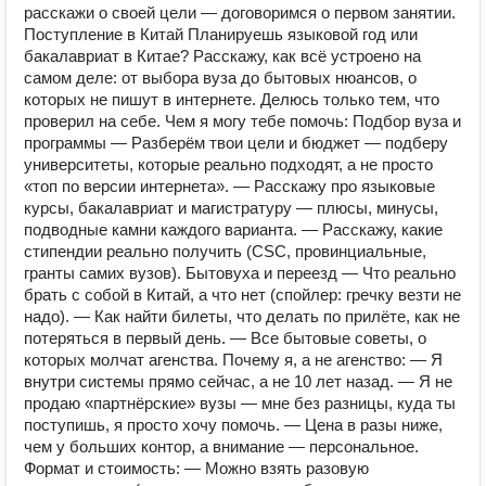
расскажи о своей цели — договоримся о первом занятии.
Поступление в Китай Планируешь языковой год или
бакалавриат в Китае? Расскажу, как всё устроено на
самом деле: от выбора вуза до бытовых нюансов, о
которых не пишут в интернете. Делюсь только тем, что
проверил на себе. Чем я могу тебе помочь: Подбор вуза и
программы — Разберём твои цели и бюджет — подберу
университеты, которые реально подходят, а не просто
«топ по версии интернета». — Расскажу про языковые
курсы, бакалавриат и магистратуру — плюсы, минусы,
подводные камни каждого варианта. — Расскажу, какие
стипендии реально получить (CSC, провинциальные,
гранты самих вузов). Бытовуха и переезд — Что реально
брать с собой в Китай, а что нет (спойлер: гречку везти не
надо). — Как найти билеты, что делать по прилёте, как не
потеряться в первый день. — Все бытовые советы, о
которых молчат агенства. Почему я, а не агенство: — Я
внутри системы прямо сейчас, а не 10 лет назад. — Я не
продаю «партнёрские» вузы — мне без разницы, куда ты
поступишь, я просто хочу помочь. — Цена в разы ниже,
чем у больших контор, а внимание — персональное.
Формат и стоимость: — Можно взять разовую