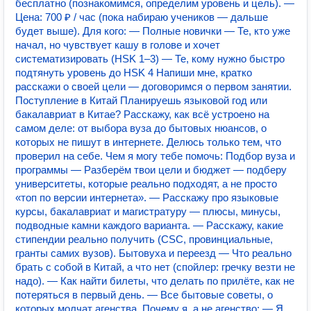
бесплатно (познакомимся, определим уровень и цель). —
Цена: 700 ₽ / час (пока набираю учеников — дальше
будет выше). Для кого: — Полные новички — Те, кто уже
начал, но чувствует кашу в голове и хочет
систематизировать (HSK 1–3) — Те, кому нужно быстро
подтянуть уровень до HSK 4 Напиши мне, кратко
расскажи о своей цели — договоримся о первом занятии.
Поступление в Китай Планируешь языковой год или
бакалавриат в Китае? Расскажу, как всё устроено на
самом деле: от выбора вуза до бытовых нюансов, о
которых не пишут в интернете. Делюсь только тем, что
проверил на себе. Чем я могу тебе помочь: Подбор вуза и
программы — Разберём твои цели и бюджет — подберу
университеты, которые реально подходят, а не просто
«топ по версии интернета». — Расскажу про языковые
курсы, бакалавриат и магистратуру — плюсы, минусы,
подводные камни каждого варианта. — Расскажу, какие
стипендии реально получить (CSC, провинциальные,
гранты самих вузов). Бытовуха и переезд — Что реально
брать с собой в Китай, а что нет (спойлер: гречку везти не
надо). — Как найти билеты, что делать по прилёте, как не
потеряться в первый день. — Все бытовые советы, о
которых молчат агенства. Почему я, а не агенство: — Я