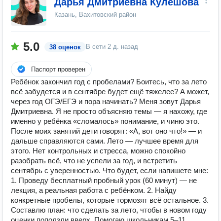
Дарья Дмитриевна Кулешова
Казань, Вахитовский район
5.0
В сети
2 д. назад
38 оценок
Паспорт проверен
Ребёнок закончил год с пробелами? Боитесь, что за лето
всё забудется и в сентябре будет ещё тяжелее? А может,
через год ОГЭ/ЕГЭ и пора начинать? Меня зовут Дарья
Дмитриевна. Я не просто объясняю темы — я нахожу, где
именно у ребёнка «сломалось» понимание, и чиню это.
После моих занятий дети говорят: «А, вот оно что!» — и
дальше справляются сами. Лето — лучшее время для
этого. Нет контрольных и стресса, можно спокойно
разобрать всё, что не успели за год, и встретить
сентябрь с уверенностью. Что будет, если напишете мне:
1. Проведу бесплатный пробный урок (60 минут) — не
лекция, а реальная работа с ребёнком. 2. Найду
конкретные пробелы, которые тормозят всё остальное. 3.
Составлю план: что сделать за лето, чтобы в новом году
оценки поползли вверх. Помогаю школьникам 5–11