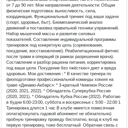
от 7 до 90 лет. Мои направления деятельности: Общая
физическая подготовка: выносливость, сила,
координация. Функциональный тренинг под ваши задачи
(спорт, здоровье, быт). Биомеханический анализ
движений и постановка правильной техники упражнений.
Набор мышечной массы и развитие силовых
показателей. Составление индивидуальной программы
тренировок под конкретную цель (соревнования,
похудение, восстановление). Реабилитационный фитнес
после травм и операций (в рамках разрешения врача).
Составление и разбор рациона питания, корректировка
под ваши цели. Похудение без «жёстких» диет и вреда
здоровью. Мои достижения : * В качестве тренера по
физподготовке профессиональной команды хоккея на
траве «Динамо‑Акбарс»: * 3‑кратный Чемпион России
(2020, 2021, 2022). * Обладатель Суперкубка России
(2020, 2021). * Обладатель Кубка России (2022). Работаю
в будни 6:00-23:00, суббота и воскресенье с 9:00 - 22:00 1
Тренировка длится 1 час️ В клубе имеется помесячная
оплата️(покупать годовой абонемент не обязательно)
️пробную тренировку проведу бесплатно, вход в клуб на
первую тренировку, тоже бесплатный ️ Обратная связь с