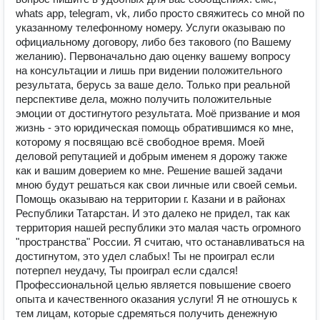
whats app, telegram, vk, либо просто свяжитесь со мной по
указанному телефонному номеру. Услуги оказываю по
официальному договору, либо без такового (по Вашему
желанию). Первоначально даю оценку вашему вопросу
на консультации и лишь при видении положительного
результата, берусь за ваше дело. Только при реальной
перспективе дела, можно получить положительные
эмоции от достигнутого результата. Моё призвание и моя
жизнь - это юридическая помощь обратившимся ко мне,
которому я посвящаю всё свободное время. Моей
деловой репутацией и добрым именем я дорожу также
как и вашим доверием ко мне. Решение вашей задачи
мною будут решаться как свои личные или своей семьи.
Помощь оказываю на территории г. Казани и в районах
Республики Татарстан. И это далеко не придел, так как
территория нашей республики это малая часть огромного
"пространства" России. Я считаю, что останавливаться на
достигнутом, это удел слабых! Ты не проиграл если
потерпел неудачу, Ты проиграл если сдался!
Профессиональной целью является повышение своего
опыта и качественного оказания услуги! Я не отношусь к
тем лицам, которые сдремяться получить денежную