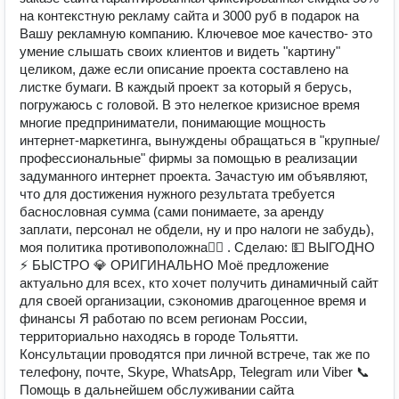
на контекстную рекламу сайта и 3000 руб в подарок на
Вашу рекламную компанию. Ключевое мое качество- это
умение слышать своих клиентов и видеть "картину"
целиком, даже если описание проекта составлено на
листке бумаги. В каждый проект за который я берусь,
погружаюсь с головой. В это нелегкое кризисное время
многие предприниматели, понимающие мощность
интернет-маркетинга, вынуждены обращаться в "крупные/
профессиональные" фирмы за помощью в реализации
задуманного интернет проекта. Зачастую им объявляют,
что для достижения нужного результата требуется
баснословная сумма (сами понимаете, за аренду
заплати, персонал не обдели, ну и про налоги не забудь),
моя политика противоположна🙅‍♂️ . Сделаю: 💵 ВЫГОДНО
⚡ БЫСТРО 💎 ОРИГИНАЛЬНО Моё предложение
актуально для всех, кто хочет получить динамичный сайт
для своей организации, сэкономив драгоценное время и
финансы Я работаю по всем регионам России,
территориально находясь в городе Тольятти.
Консультации проводятся при личной встрече, так же по
телефону, почте, Skype, WhatsApp, Telegram или Viber 📞
Помощь в дальнейшем обслуживании сайта