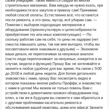
своей униформе. Также имеются скидки во многих
строительных магазинах. Вам никуда не нужно ехать, при
необходимости все закуплю и привезу сам! Принимаю
любой способ оплаты. Естественно всё, что останется
после ремонта, а это грязь, мусор, всё убираю сам. —
Помогаю с выбором подходящих материалов и
оборудования (проконсультирую о целесообразности
приобретения тех или иных комплектующих) — По
скольку работаю сам на себя, то цены не задираю (нет
смысла завышать цены, так как мне выгодно, чтобы вы
посоветовали меня знакомым и друзьям) — Экономлю
ваши деньги, не переплачивая за ненужные аналоги
(часто люди переплачивают за ненужные, конкретно в их
случае, модели и функции) Прошу Вас не затягивайте и
звоните в любое удобное для вас время. На связи с 9:00
до 20:00 в любой день недели. Для более детального
знакомства с нами, прошу Вас посмотреть видео в
котором показаны многие работы Проффи, и знакомство
с нами в целом! Мы можем не только помочь Вам с
устройством и демонтажем газового оборудования под
ключ, а так же в будущем вы сможете к нам обратиться и
с другими проблемами касательно ремонта и
обслуживания вашей квартиры, дома или офиса! Звоните