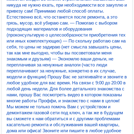
никуда не нужно ехать, при необходимости все закуплю и
привезу сам! Принимаю любой способ оплаты.
Естественно всё, что останется после ремонта, а это
грязь, мусор, всё убираю сам. — Помогаю с выбором
подходящих материалов и оборудования
(проконсультирую о целесообразности приобретения тех
или иных комплектующих) — По скольку работаю сам на
себя, то цены не задираю (нет смысла завышать цены,
так как мне выгодно, чтобы вы посоветовали меня
знакомым и друзьям) — Экономлю ваши деньги, не
переплачивая за ненужные аналоги (часто люди
переплачивают за ненужные, конкретно в их случае,
модели и функции) Прошу Вас не затягивайте и звоните в
любое удобное для вас время. На связи с 9:00 до 20:00 в
любой день недели. Для более детального знакомства с
нами, прошу Вас посмотреть видео в котором показаны
многие работы Проффи, и знакомство с нами в целом!
Мы можем не только помочь Вам с устройством и
демонтажем газовой сети под ключ, а так же в будущем
вы сможете к нам обратиться и с другими проблемами
касательно ремонта и обслуживания вашей квартиры,
дома или офиса! Звоните или пишите в любое удобное