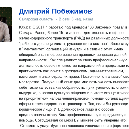
Дмитрий Побежимов
Самарская область
·
В сети
3 нед. назад
Юрист. С 2017 г. работаю под брендом "33 Законных права" в г
Самара. Ранее, более 15-ти лет вел деятельность в сфере
железнодорожного транспорта (РЖД) на различных должност
"рабочего до специалиста, руководящего состава". Знаю стру
и "менталитет" организаций изнутри и в связи с этим имею
обширный опыт в сфере решения правовых вопросов данной
направленности. Как специалист за свою профессиональную
деятельность освоил множество направлений и продолжаю и
н
практиковать как юрист в гражданском, административном,
налоговом и иных отраслях права. Постоянно "оттачиваю" свое
мастерство. Полученный опыт дал мне возможность выработать в
себе такие качества как собранность, пунктуальность, огромн
выдержка, высокая культура общения и в итоге сконцентрироваться
на приоритетном направлении-правовой помощи организация
сферы железнодорожного транспорта. Так, если Вы руководи
юридическое лицо, ИП, должностное лицо я с особым
предпочтением окажу Вам профессиональную юридическую
помощь. Сотрудничая со мной Вы можете быть уверены что:
-Стоимость услуг будет согласована изначально и оформлен