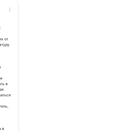
.
ях от
ктуру
х
ая
м
тель,
а в