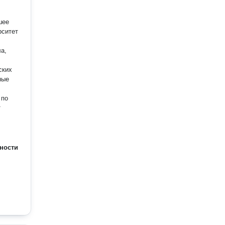
шее
рситет
а,
ских
ные
 по
т
ности