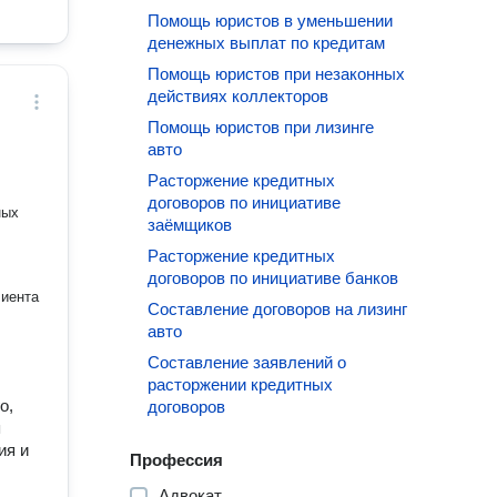
Помощь юристов в уменьшении
денежных выплат по кредитам
Помощь юристов при незаконных
действиях коллекторов
Помощь юристов при лизинге
авто
Расторжение кредитных
договоров по инициативе
ных
заёмщиков
Расторжение кредитных
договоров по инициативе банков
иента
Составление договоров на лизинг
авто
Составление заявлений о
расторжении кредитных
о,
договоров
я
ия и
Профессия
Адвокат