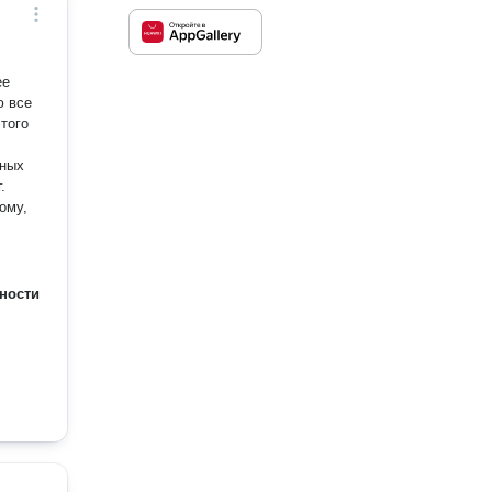
ее
того
вных
ому,
ности