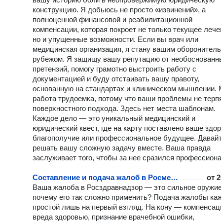
конструкцию. Я добьюсь не просто «извинений», а
полноценной финансовой и реабилитационной
компенсации, которая покроет не только текущее лече
но и упущенные возможности. Если вы врач или
медицинская организация, я стану вашим оборонител
рубежом. Я защищу вашу репутацию от необоснованн
претензий, помогу грамотно выстроить работу с
документацией и буду отстаивать вашу правоту,
основанную на стандартах и клиническом мышлении.
работа трудоемка, потому что ваши проблемы не терп
поверхностного подхода. Здесь нет места шаблонам.
Каждое дело — это уникальный медицинский и
юридический квест, где на карту поставлено ваше здор
благополучие или профессиональное будущее. Давай
решать вашу сложную задачу вместе. Ваша правда
заслуживает того, чтобы за нее сразился профессиона
Составление и подача жалоб в Росмедтехнологии
от
2
Ваша жалоба в Росздравнадзор — это сильное оружие
почему его так сложно применить? Подача жалобы ка
простой лишь на первый взгляд. На кону — компенсац
вреда здоровью, признание врачебной ошибки,