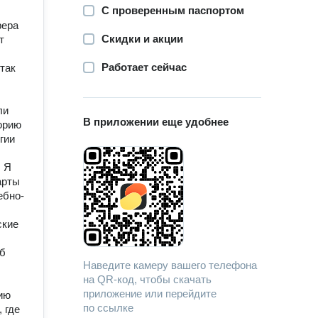
С проверенным паспортом
фера
Скидки и акции
т
Работает сейчас
так
ли
В приложении еще удобнее
орию
гии
. Я
арты
ебно-
ские
об
Наведите камеру вашего телефона
на QR-код, чтобы скачать
приложение или перейдите
ию
по ссылке
 где