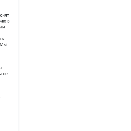
онят
рию в
рмы
ть
 Мы
ы.
ы не
ь