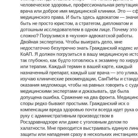
человеческое здоровье, профессиональная репутация
врача или доброе имя медицинской клиники. Это — с
медицинского права. И быть здесь адвокатом — значи
быть не просто юристом, а стратегом, дипломатом и
дотошным исследователем в одном лице. Почему это 
сложно? Погрузимся в «кухню» адвокатской работы.
Двойная экспертиза. Чтобы выиграть дело, мне
недостаточно безупречно знать Гражданский кодекс и
КоАП. Я должен погрузиться в вашу медицинскую ист
так глубокно, как будто готовлюсь к экзамену по хирур
или терапии. Каждый термин в вашей карте, каждый
назначенный препарат, каждый шаг врача — это улика
изучаю клинические рекомендации, СанПиНы и станд
оказания медпомощи, чтобы на равных говорить с суд
медицинскими экспертами и доказывать, где была
допущена ошибка. Сражение на два фронта. Медицин
споры редко бывают простыми. Гражданский иск о
компенсации вреда здоровью почти всегда идет рука 
руку с административным производством в
Росздравнадзоре или даже с уголовным делом по
халатности. Мне приходится выстраивать единую лин
защиты или нападения сразу в нескольких инстанциях,