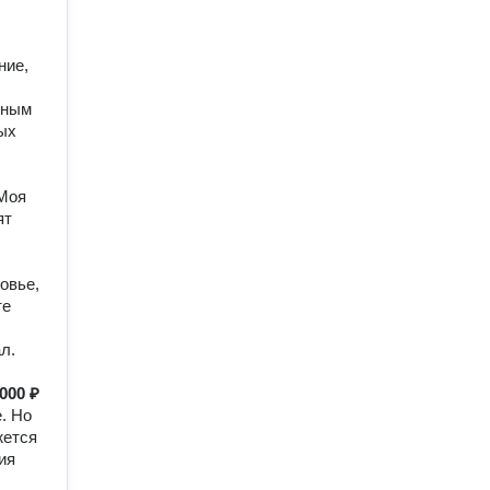
ние,
ьным
ых
 Моя
ят
овье,
те
л.
000 ₽
. Но
жется
ия