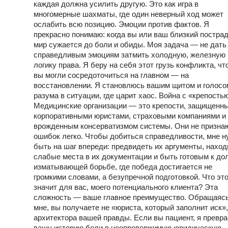
каждая должна усилить другую. Это как игра в
многомерные шахматы, где один неверный ход может
ослабить всю позицию. Эмоции против фактов. Я
прекрасно понимаю: когда вы или ваш близкий постра
мир сужается до боли и обиды. Моя задача — не дать
справедливым эмоциям затмить холодную, железную
логику права. Я беру на себя этот грузь конфликта, ч
вы могли сосредоточиться на главном — на
восстановлении. Я становлюсь вашим щитом и голосо
разума в ситуации, где царит хаос. Война с «крепость
Медицинские организации — это крепости, защищенн
корпоративными юристами, страховыми компаниями и
врожденным консерватизмом системы. Они не призна
ошибок легко. Чтобы добиться справедливости, мне н
быть на шаг впереди: предвидеть их аргументы, наход
слабые места в их документации и быть готовым к дол
изматывающей борьбе, где победа достигается не
громкими словами, а безупречной подготовкой. Что эт
значит для вас, моего потенциального клиента? Эта
сложность — ваше главное преимущество. Обращаясь
мне, вы получаете не «юриста, который заполнит иск»,
архитектора вашей правды. Если вы пациент, я превр
вашу историю боли в неопровержимую юридическую