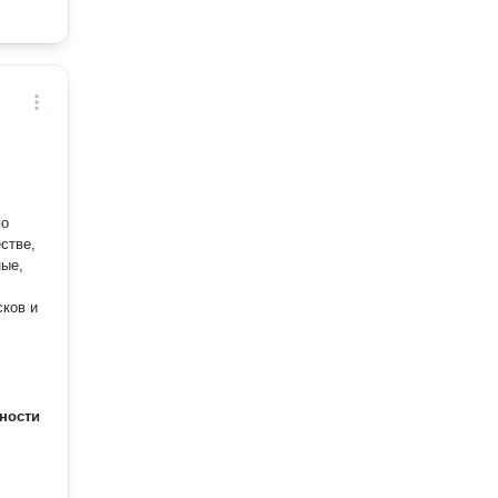
по
стве,
ные,
ности