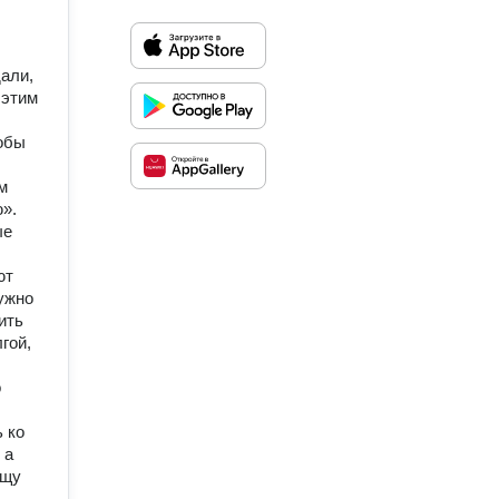
дали,
 этим
тобы
м
ю».
ые
ют
ужно
ить
гой,
о
 ко
 а
ащу